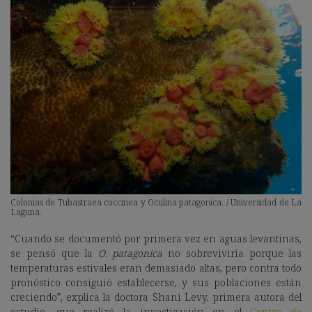
Colonias de Tubastraea coccinea y Oculina patagonica. / Universidad de La
Laguna.
“Cuando se documentó por primera vez en aguas levantinas,
se pensó que la
O. patagonica
no sobreviviría porque las
temperaturas estivales eran demasiado altas, pero contra todo
pronóstico consiguió establecerse, y sus poblaciones están
creciendo”, explica la doctora Shani Levy, primera autora del
estudio, que realizó la investigación en el
Centro de