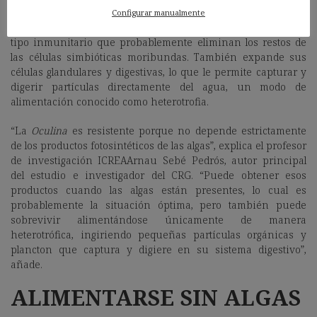
Cuando las algas desaparecen, la
Oculina
reajusta sus
Configurar manualmente
programas celulares, aumentando la actividad de células de
tipo inmunitario que probablemente eliminan los restos de
las células simbióticas moribundas. También expande sus
células glandulares y digestivas, lo que le permite capturar y
digerir partículas directamente del agua, un modo de
alimentación conocido como heterotrofia.
“La
Oculina
es resistente porque no depende estrictamente
de los productos fotosintéticos de las algas”, explica el profesor
de investigación ICREAArnau Sebé Pedrós, autor principal
del estudio e investigador del CRG. “Puede obtener esos
productos cuando las algas están presentes, lo cual es
probablemente la situación óptima, pero también puede
sobrevivir alimentándose únicamente de manera
heterotrófica, ingiriendo pequeñas partículas orgánicas y
plancton que captura y digiere en su sistema digestivo”,
añade.
ALIMENTARSE SIN ALGAS