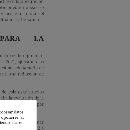
ncluyendo la extinción
blaciones europeas se
 y primera autora del
 dinámica, frenando la
 PARA LA
do capaz de reproducir
 – 2021, ajustando los
s estimas de tamaño de
taría una reducción de
s de colonizar nuevos
aba la evolución de la
ue viven en los grupos
rocesar datos
 oponerse al
grupos se volvían más
endo clic en
a pasaban de unos 32 a