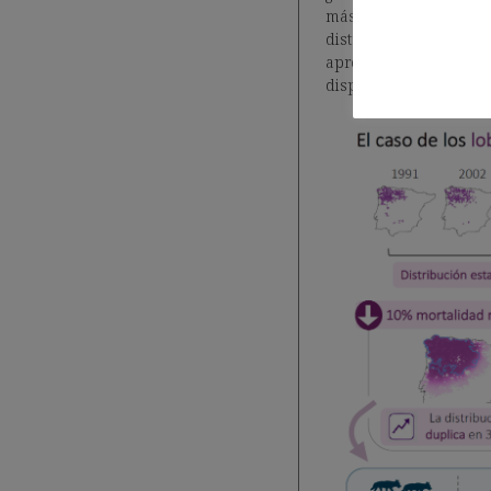
más de 70 kilómetros.
distribución en apro
aproximadamente una
dispersantes y más de 