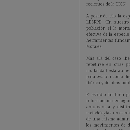
recientes de la UICN.
A pesar de ello, la e
LESRPE. “En nuestro t
población si la mort
efectiva de la especie
herramientas fundamen
Morales.
Más allá del caso ibé
repetirse en otras 
mortalidad está aume
para evaluar cómo dist
ibérica y de otras pob
El estudio también po
información demográfic
abundancia y distri
metodologías no estan
de una misma adminis
los movimientos de di