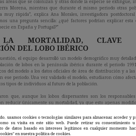
 áreas que se colonizan y otras donde la especie se extingue, i
ierra Morena, mientras que durante el mismo periodo otras po
muy rápida”, explica Ana Morales, investigadora postdoctoral
mos una pregunta sencilla: ¿qué factores podrían explicar esta
pecie en España y Portugal?”
 LA MORTALIDAD, CLAVE
IÓN DEL LOBO IBÉRICO
uestión, el equipo desarrolló un modelo demográfico muy detalla
blación de lobos en la península ibérica durante el periodo 1991
os del modelo a los datos oficiales de área de distribución y a la
n ese periodo. Una vez validado el modelo, estudiaron cómo afec
tos tipos de individuos al futuro de la población.
aron que, aunque los lobos dispersantes son los responsable
 con reducir únicamente su mortalidad, ya que esto apenas modific
 bastaba con reducir un 10 % la mortalidad de los individuos q
r el estado de conservación de la población.
do, usamos cookies o tecnologías similares para almacenar, acceder y p
como su visita en este sitio web. Puede retirar su consentimiento u
, con esta reducción de apenas del 10% de la mortalidad, los 
to de datos basado en intereses legítimos en cualquier momento haci
ookies" en nuestra política de cookies.
roductor aumentaba y las distancias de dispersión en línea rect