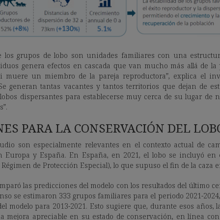
e los grupos de lobo son unidades familiares con una estructura
viduos genera efectos en cascada que van mucho más allá de la 
si muere un miembro de la pareja reproductora”, explica el inve
“Se generan tantas vacantes y tantos territorios que dejan de e
lobos dispersantes para establecerse muy cerca de su lugar de 
s”.
NES PARA LA CONSERVACIÓN DEL LOBO
tudio son especialmente relevantes en el contexto actual de ca
en Europa y España. En España, en 2021, el lobo se incluyó en 
 Régimen de Protección Especial), lo que supuso el fin de la caza en
omparó las predicciones del modelo con los resultados del último c
nso se estimaron 333 grupos familiares para el periodo 2021-2024
del modelo para 2013-2021. Esto sugiere que, durante esos años, l
 mejora apreciable en su estado de conservación, en línea con