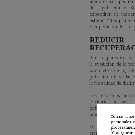
menores, con pequeñas
de la población de S
expandían de manera 
estudio. “Nos plantea
recuperación de la es
REDUCIR
RECUPERAC
Para responder esta c
la evolución de la po
parámetros demográfic
población obtenidas e
la mortalidad de distin
Los resultados mostr
territorios, no basta
población. En cambio,
familiares para mejora
Con su acuer
personales 
El modelo mostró que
procesamien
"Configurar c
grandes, el éxito rep