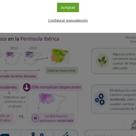
 Como consecuencia, la población podría crecer y expandirse has
Aceptar
ximadamente tres décadas. A partir del modelo, el equipo esti
 cuarta parte de los lobos que forman parte de grupos, más
Configurar manualmente
la mitad de los cachorros.