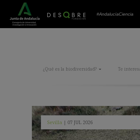
#AndalucíaCiencia
¿Qué es la biodiversidad?
Te interes
Sevilla
07 JUL 2026
|