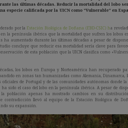
rante las últimas décadas. Reducir la mortalidad del lobo se
una especie calificada por la UICN como “Vulnerable” en Espa
iderado por la
Estación Biológica de Doñana (EBD-CSIC) h
a revela
o en la península ibérica que la mortalidad que sufren los lobos e
as ha aumentado durante las últimas décadas a pesar de dispone
studio concluye que reducir esa mortalidad sería clave para favor
conservación de esta población que la UICN clasifica como «Vulne
décadas, los lobos en Europa y Norteamérica han recuperado par
xpandido en zonas tan humanizadas como Alemania, Dinamarca, Pa
s oficiales de Portugal y de las comunidades autónomas donde la
ha sido el caso del lobo en la península ibérica. A pesar de dis
, la población apenas ha mostrado cambios en su distribución
te contradicción llevó al equipo de la Estación Biológica de Do
tando su expansión.