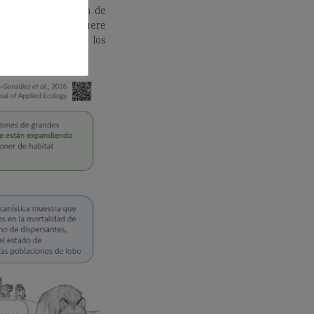
ta duplicar su área de
mó que cada año muere
 de un tercio de los