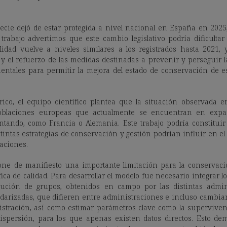
specie dejó de estar protegida a nivel nacional en España en 2025,
rabajo advertimos que este cambio legislativo podría dificultar
alidad vuelve a niveles similares a los registrados hasta 2021,
 y el refuerzo de las medidas destinadas a prevenir y perseguir l
tales para permitir la mejora del estado de conservación de es
rico, el equipo científico plantea que la situación observada 
poblaciones europeas que actualmente se encuentran en expa
ntando, como Francia o Alemania. Este trabajo podría constituir
intas estrategias de conservación y gestión podrían influir en el
laciones.
ne de manifiesto una importante limitación para la conservación
a de calidad. Para desarrollar el modelo fue necesario integrar l
bución de grupos, obtenidos en campo por las distintas admin
darizadas, que difieren entre administraciones e incluso cambia
tración, así como estimar parámetros clave como la supervivenc
spersión, para los que apenas existen datos directos. Esto dem