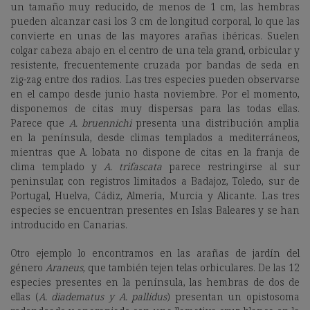
un tamaño muy reducido, de menos de 1 cm, las hembras
pueden alcanzar casi los 3 cm de longitud corporal, lo que las
convierte en unas de las mayores arañas ibéricas. Suelen
colgar cabeza abajo en el centro de una tela grand, orbicular y
resistente, frecuentemente cruzada por bandas de seda en
zig-zag entre dos radios. Las tres especies pueden observarse
en el campo desde junio hasta noviembre. Por el momento,
disponemos de citas muy dispersas para las todas ellas.
Parece que
A. bruennichi
presenta una distribución amplia
en la península, desde climas templados a mediterráneos,
mientras que A. lobata no dispone de citas en la franja de
clima templado y
A. trifascata
parece restringirse al sur
peninsular, con registros limitados a Badajoz, Toledo, sur de
Portugal, Huelva, Cádiz, Almería, Murcia y Alicante. Las tres
especies se encuentran presentes en Islas Baleares y se han
introducido en Canarias.
Otro ejemplo lo encontramos en las arañas de jardín del
género
Araneus
, que también tejen telas orbiculares. De las 12
especies presentes en la península, las hembras de dos de
ellas (
A. diadematus y A. pallidus
) presentan un opistosoma