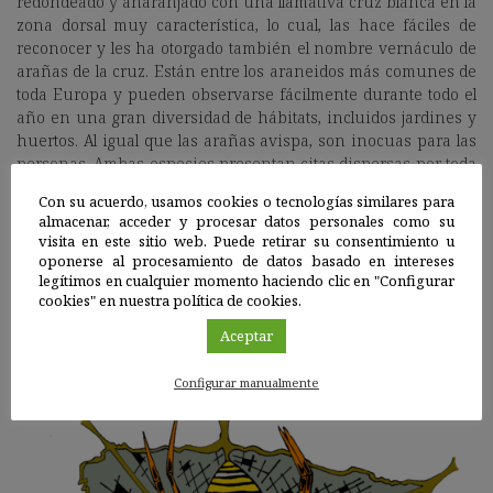
redondeado y anaranjado con una llamativa cruz blanca en la
zona dorsal muy característica, lo cual, las hace fáciles de
reconocer y les ha otorgado también el nombre vernáculo de
arañas de la cruz. Están entre los araneidos más comunes de
toda Europa y pueden observarse fácilmente durante todo el
año en una gran diversidad de hábitats, incluidos jardines y
huertos. Al igual que las arañas avispa, son inocuas para las
personas. Ambas especies presentan citas dispersas por toda
la península. Sin embargo,
Araneus diadematus
no ha sido
Con su acuerdo, usamos cookies o tecnologías similares para
registrada para la comunidad de Extremadura, la región oeste
almacenar, acceder y procesar datos personales como su
de Andalucía y el sur de Portugal. Por su parte,
Araneus
visita en este sitio web. Puede retirar su consentimiento u
pallidus
no ha sido citada en la región del Pirineo, Navarra,
oponerse al procesamiento de datos basado en intereses
País Vasco, Cantabria Asturias, Castilla y la Mancha, este de
legítimos en cualquier momento haciendo clic en "Configurar
cookies" en nuestra política de cookies.
Andalucía o Baleares. Para Portugal, solo se dispone de cuatro
registros históricos, de finales del siglo XIX y principios del XX
Aceptar
para la zona centro-norte.
Configurar manualmente