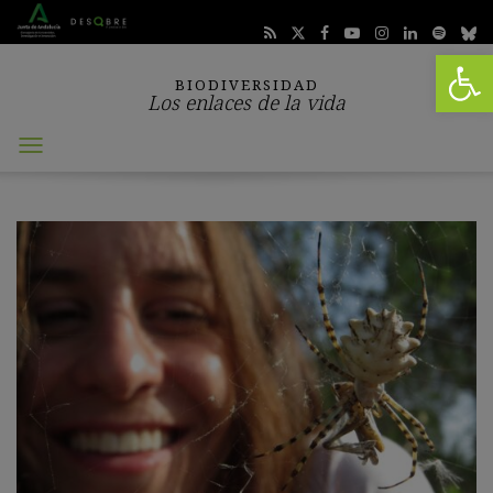
Abrir 
BIODIVERSIDAD
Los enlaces de la vida
Abrir
menú