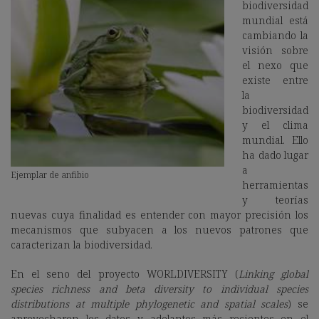
biodiversidad
mundial está
cambiando la
visión sobre
el nexo que
existe entre
la
biodiversidad
y el clima
mundial. Ello
ha dado lugar
a
Ejemplar de anfibio
herramientas
y teorías
nuevas cuya finalidad es entender con mayor precisión los
mecanismos que subyacen a los nuevos patrones que
caracterizan la biodiversidad.
En el seno del proyecto WORLDIVERSITY (
Linking global
species richness and beta diversity to individual species
distributions at multiple phylogenetic and spatial scales
) se
aprovecharon los datos y adelantos más recientes en el