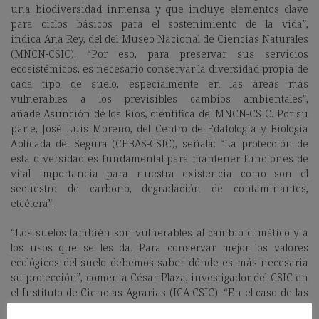
una biodiversidad inmensa y que incluye elementos clave
para ciclos básicos para el sostenimiento de la vida”,
indica Ana Rey, del del Museo Nacional de Ciencias Naturales
(MNCN-CSIC). “Por eso, para preservar sus servicios
ecosistémicos, es necesario conservar la diversidad propia de
cada tipo de suelo, especialmente en las áreas más
vulnerables a los previsibles cambios ambientales”,
añade Asunción de los Ríos, científica del MNCN-CSIC. Por su
parte, José Luis Moreno, del Centro de Edafología y Biología
Aplicada del Segura (CEBAS-CSIC), señala: “La protección de
esta diversidad es fundamental para mantener funciones de
vital importancia para nuestra existencia como son el
secuestro de carbono, degradación de contaminantes,
etcétera”.
“Los suelos también son vulnerables al cambio climático y a
los usos que se les da. Para conservar mejor los valores
ecológicos del suelo debemos saber dónde es más necesaria
su protección”, comenta César Plaza, investigador del CSIC en
el Instituto de Ciencias Agrarias (ICA-CSIC). “En el caso de las
plantas y los animales que viven sobre el suelo, hace décadas