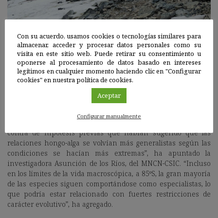
Con su acuerdo, usamos cookies o tecnologías similares para
almacenar, acceder y procesar datos personales como su
visita en este sitio web. Puede retirar su consentimiento u
oponerse al procesamiento de datos basado en intereses
legítimos en cualquier momento haciendo clic en "Configurar
cookies" en nuestra política de cookies.
Una sorprendente especialización de los hongos
Aceptar
Estas propiedades incluyen una baja conectividad en las
redes estudiadas y una alta especialización de los hongos por
Configurar manualmente
sus algas. “Esta alta especialización es sorprendente y va en
contra de hipótesis previas que habían sugerido que las
relaciones hongo-alga se volvían más generalistas según las
condiciones se hacían más extremas”, ha apuntado la
investigadora Asunción de los Ríos, del MNCN-CSIC. “Incluso
en los límites de la vida macroscópica, a 85ºS, la gran mayoría
de las especies siguen comportándose como especialistas, lo
que podría estar relacionado con fuertes restricciones de
carácter evolutivo”, ha agregado.