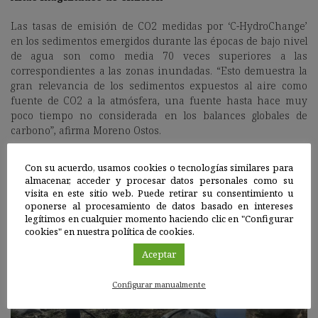
Las tasas de emisión de CO2 medidas por ‘C-HydroChange’
en los sedimentos emergidos durante las épocas de bajo nivel
de agua son como media 70 veces superiores a las
correspondientes a las zonas inundadas. “Esto demuestra la
gran relevancia de los sedimentos expuestos al aire como
fuente de CO2 a la atmósfera, una fuente hasta hace muy
poco tiempo no considerada en los balances globales de
carbono”, afirma Moreno Ostos.
Con su acuerdo, usamos cookies o tecnologías similares para
almacenar, acceder y procesar datos personales como su
visita en este sitio web. Puede retirar su consentimiento u
oponerse al procesamiento de datos basado en intereses
legítimos en cualquier momento haciendo clic en "Configurar
cookies" en nuestra política de cookies.
Aceptar
Configurar manualmente