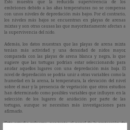
Esto muestra que la reducida supervivencia de los
embriones debido a las altas temperaturas no se compensa
con unos niveles de depredación más bajos. Por el contrario,
los niveles más bajos se encuentran en playas de arenas
mixtas y son otras causas las que mayoritariamente afectan a
la supervivencia del nido.
Además, los datos muestran que las playas de arena mixta
tenían más actividad y una densidad de nidos mayor,
comparada con las playas de arena blanca y negra, lo que
sugiere que las tortugas podrían estar seleccionando para
anidar aquellos lugares con una depredación más baja. El
nivel de depredación se podría unir a otras variables como la
humedad en la arena, la temperatura, la elevación del nivel
sobre el mar y la presencia de vegetación que otros estudios
han determinado como posibles variables que influyen en la
selección de los lugares de anidación por parte de las
tortugas, aunque se necesitan más investigaciones para
afirmarlo.
Este estudio refuerza, por tanto, el papel de la protección de
nidos como una medida de conservación para reducir los