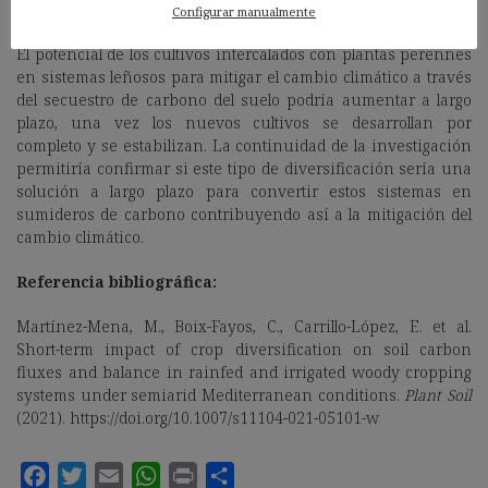
(reduciendo las pérdidas de carbono entre un 65 y un 73%).
Configurar manualmente
El potencial de los cultivos intercalados con plantas perennes
en sistemas leñosos para mitigar el cambio climático a través
del secuestro de carbono del suelo podría aumentar a largo
plazo, una vez los nuevos cultivos se desarrollan por
completo y se estabilizan. La continuidad de la investigación
permitiría confirmar si este tipo de diversificación sería una
solución a largo plazo para convertir estos sistemas en
sumideros de carbono contribuyendo así a la mitigación del
cambio climático.
Referencia bibliográfica:
Martínez-Mena, M., Boix-Fayos, C., Carrillo-López, E. et al.
Short-term impact of crop diversification on soil carbon
fluxes and balance in rainfed and irrigated woody cropping
systems under semiarid Mediterranean conditions.
Plant Soil
(2021). https://doi.org/10.1007/s11104-021-05101-w