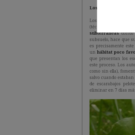
Los escarabajos pelo
Los
escarabajos pe
(técnicamente, se con
subterráneas
donde s
subsuelo, hace que su
es precisamente este
un
hábitat poco fav
que presentan los es
este proceso. Los aut
como sin ella), fomen
salvo cuando estaban 
de escarabajos pelot
eliminar en 7 días má