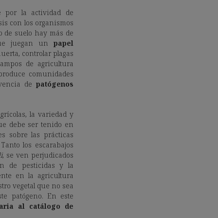
e por la actividad de
sis con los organismos
o de suelo hay más de
 que juegan un
papel
uerta, controlar plagas
campos de agricultura
 produce comunidades
vencia de
patógenos
rícolas, la variedad y
ue debe ser tenido en
s sobre las prácticas
 Tanto los escarabajos
i
, se ven perjudicados
ón de pesticidas y la
nte en la agricultura
stro vegetal que no sea
ste patógeno. En este
aria al catálogo de