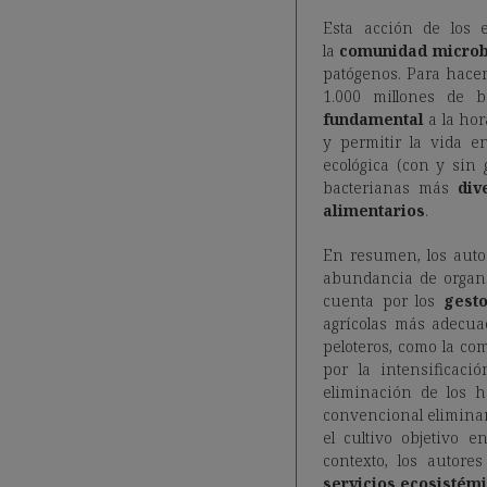
Esta acción de los e
la
comunidad microb
patógenos. Para hace
1.000 millones de 
fundamental
a la hor
y permitir la vida e
ecológica (con y si
bacterianas más
div
alimentarios
.
En resumen, los autor
abundancia de organi
cuenta por los
gest
agrícolas más adecua
peloteros, como la co
por la intensificaci
eliminación de los há
convencional eliminand
el cultivo objetivo e
contexto, los autore
servicios ecosistémi