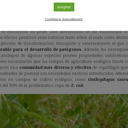
Aceptar
teros y los microbios, los grandes protagonistas
loteros
son aquellos coleópteros que alimentan a sus lar
Configurar manualmente
ocen como coprófagos), desgajando porciones de estiércol y llev
e encuentra su prole. Este movimiento de los escarabajos ent
s efectos positivos sean notorios tanto sobre el suelo como dentr
 proceso de transformación, transporte y enterramiento el que c
orable para el desarrollo de patógenos
. Además, los exoesquel
carabajos) de algunas especies poseen propiedades antibiótica
ores encontraron que los campos de agricultura ecológica (tanto 
taron una
comunidad más diversa y efectiva
de coprófagos que
rodeados de pastizal con escarabajos exóticos introducidos. Ademá
eros en campos de cultivo ecológico, como
Onthophagus tauru
s del 90% de la problemática cepa de
E. coli
.