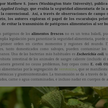
por Matthew S. Jones (Washington State University), public
 Applied Ecology,
que evalúa la seguridad alimentaria de la 
 la convencional. Así, a través de observaciones de campo
rio, los autores exploran el papel de los
escarabajos pelo
a de evitar la transmisión de patógenos alimentarios al ser 
n patógenos de los
alimentos frescos
no es un tema baladí, p
lia legislación para garantizar la seguridad alimentaria, puede 
 primer orden en ciertos momentos y regiones del mundo. 
s, tanto domesticados como salvajes, pueden contaminar los 
nos. Una de las bacterias más habituales es
Escherichia coli
, 
robiota intestinal de los animales de sangre caliente (incluido e
manera general no causa problemas, hay cepas como
E. coli O
 alimentarias por la segregación de
verotoxina
, que se manifiest
stémicas y grastrointestinales. La transmisión se da a través de la 
rudos, carne o agua contaminadas, e incluso nadar en cuerpos de