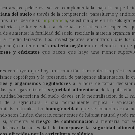
scarabajos peloteros, se ve complementada bajo la superfici
iana del suelo
a través de la competencia, parasitismo y antibio
rnos una idea de su
importancia
, se estima que en un solo gram
bacterias pertenecientes a decenas de miles de especies
a de aumentar la fertilidad del suelo, reciclar la materia orgánica m
n el medio terrestre. Los investigadores encontraron que los 
n ganado) contienen más
materia orgánica
en el suelo, lo que
ersas y eficientes
que hacen que haya una menor supervi
es concluyen que hay una conexión clara entre las prácticas ag
smos coprófagos y la presencia de patógenos alimentarios, lo q
ores y organismos reguladores
a la hora de tomar decisione
das para garantizar la
seguridad alimentaria
de la población.
munidad bacteriana del suelo, claves en la neutralización de
E. col
ón de la agricultura, la cual normalmente implica la aplicaci
bitats naturales. La
homogeneidad
que se fomenta actualme
o setos, lindes, charcas, remanentes de hábitat natural y todo ra
n sí, aumenta el
riesgo de contaminación
alimentaria por e
s destacan la necesidad de
incorporar la seguridad aliment
cos ofrecidos por la agricultura ecológica
.