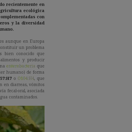
ado recientemente en
agricultura ecológica
 complementadas con
teros
y la
diversidad
humano.
ues aunque en Europa
constituir un problema
Es bien conocido que
alimentos y producir
una
enterobacteria
que
l ser humano) de forma
157:H7
o
O104:H4
, que
an en diarreas, vómitos
vía fecal-oral, asociada
 agua contaminados.