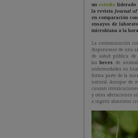
un
estudio
liderado 
la revista
Journal of
en comparación con
ensayos de laborato
microbiana
a la hor
La contaminación co
disponemos de una amp
de salud pública de
las
heces
de animale
enfermedades en huma
forma parte de la mic
natural. Aunque de 
causan intoxicaciones
y otras alteraciones si
a ingerir alimentos c