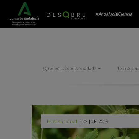
#AndalucíaCiencia
¿Qué es la biodiversidad?
Te interes
Internacional
03 JUN 2019
|