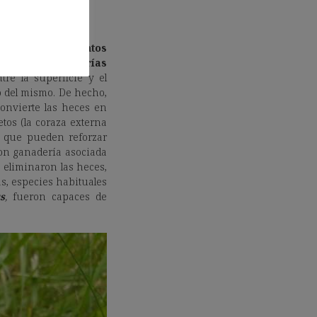
vas con
excrementos
ándolas a las
galerías
re la superficie y el
o del mismo. De hecho,
onvierte las heces en
etos (la coraza externa
s que pueden reforzar
con ganadería asociada
 eliminaron las heces,
s, especies habituales
s
,
fueron capaces de