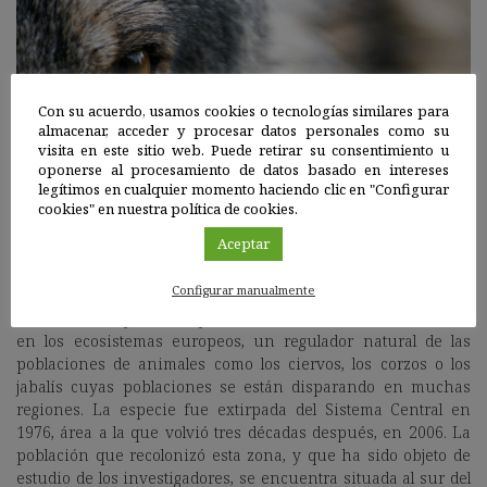
Con su acuerdo, usamos cookies o tecnologías similares para
almacenar, acceder y procesar datos personales como su
visita en este sitio web. Puede retirar su consentimiento u
oponerse al procesamiento de datos basado en intereses
legítimos en cualquier momento haciendo clic en "Configurar
cookies" en nuestra política de cookies.
Aceptar
El regreso del lobo al Sistema Central.
Configurar manualmente
El lobo es el depredador que está en lo alto de la cadena trófica
en los ecosistemas europeos, un regulador natural de las
poblaciones de animales como los ciervos, los corzos o los
jabalís cuyas poblaciones se están disparando en muchas
regiones. La especie fue extirpada del Sistema Central en
1976, área a la que volvió tres décadas después, en 2006. La
población que recolonizó esta zona, y que ha sido objeto de
estudio de los investigadores, se encuentra situada al sur del