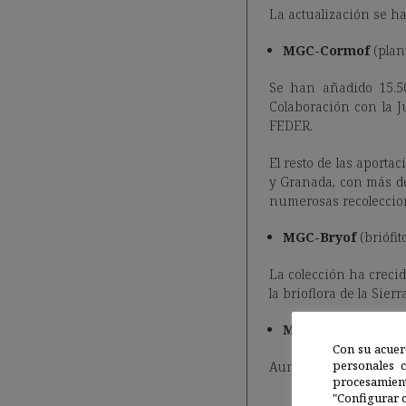
La actualización se ha
MGC-Cormof
(plant
Se han añadido 15.50
Colaboración con la J
FEDER.
El resto de las aporta
y Granada, con más de
numerosas recoleccion
MGC-Bryof
(briófit
La colección ha creci
la brioflora de la Sie
MGC-PHYC
(algas)
Con su acuer
personales 
Aunque con menor volu
procesamien
"Configurar c