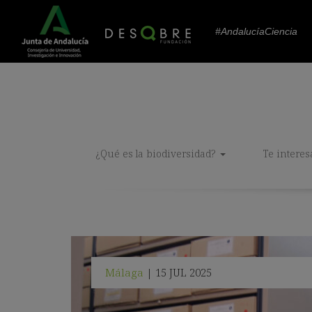
#AndalucíaCiencia
¿Qué es la biodiversidad?
Te interes
Málaga
15 JUL 2025
|