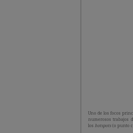
Uno de los focos princ
numerosos trabajos de
los
hotspots
(o punto c