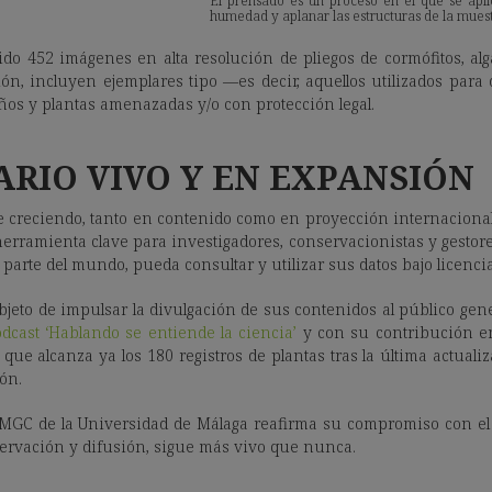
El prensado es un proceso en el que se aplic
humedad y aplanar las estructuras de la mues
o 452 imágenes en alta resolución de pliegos de cormófitos, alg
ión, incluyen ejemplares tipo —es decir, aquellos utilizados para
s y plantas amenazadas y/o con protección legal.
RIO VIVO Y EN EXPANSIÓN
creciendo, tanto en contenido como en proyección internacional. Su
rramienta clave para investigadores, conservacionistas y gestores
 parte del mundo, pueda consultar y utilizar sus datos bajo licen
 objeto de impulsar la divulgación de sus contenidos al público g
odcast ‘Hablando se entiende la ciencia’
y con su contribución e
que alcanza ya los 180 registros de plantas tras la última actuali
ón.
MGC de la Universidad de Málaga reafirma su compromiso con el c
servación y difusión, sigue más vivo que nunca.