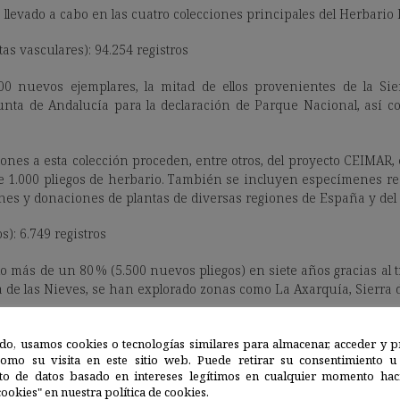
 llevado a cabo en las cuatro colecciones principales del Herbario
as vasculares): 94.254 registros
0 nuevos ejemplares, la mitad de ellos provenientes de la Sie
unta de Andalucía para la declaración de Parque Nacional, así 
ciones a esta colección proceden, entre otros, del proyecto CEIMAR,
 1.000 pliegos de herbario. También se incluyen especímenes rec
es y donaciones de plantas de diversas regiones de España y del 
os): 6.749 registros
do más de un 80 % (5.500 nuevos pliegos) en siete años gracias al 
rra de las Nieves, se han explorado zonas como La Axarquía, Sierra
 y
MGC-Lichen
(líquenes)
do, usamos cookies o tecnologías similares para almacenar, acceder y p
como su visita en este sitio web. Puede retirar su consentimiento u
men, estas colecciones también se han beneficiado de la actualiza
to de datos basado en intereses legítimos en cualquier momento haci
ookies" en nuestra política de cookies.