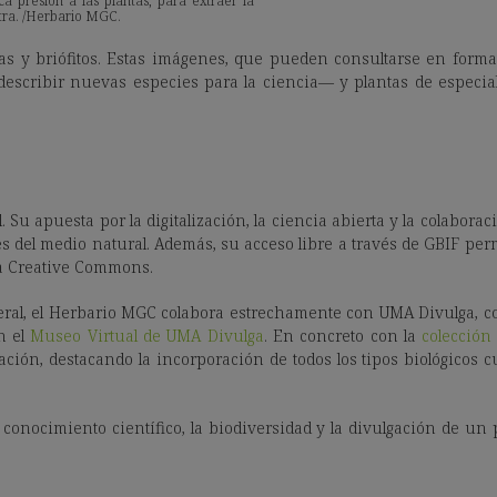
a presión a las plantas, para extraer la
tra. /Herbario MGC.
as y briófitos. Estas imágenes, que pueden consultarse en forma
 describir nuevas especies para la ciencia— y plantas de especial
 apuesta por la digitalización, la ciencia abierta y la colaboraci
 del medio natural. Además, su acceso libre a través de GBIF per
cia Creative Commons.
eneral, el Herbario MGC colabora estrechamente con UMA Divulga, c
n el
Museo Virtual de UMA Divulga
. En concreto con la
colección 
zación, destacando la incorporación de todos los tipos biológicos 
onocimiento científico, la biodiversidad y la divulgación de un 