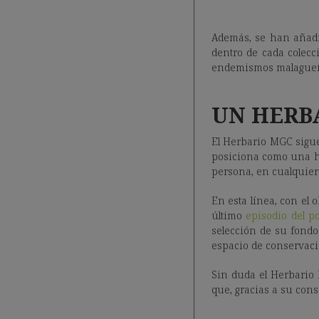
Además, se han añadid
dentro de cada colecc
endemismos malagueño
UN HERBA
El Herbario MGC sigue 
posiciona como una he
persona, en cualquier
En esta línea, con el
último
episodio del p
selección de su fondo 
espacio de conservaci
Sin duda el Herbario 
que, gracias a su con