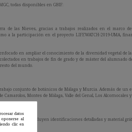
 MGC, todas disponibles en GBIF:
rra de las Nieves, gracias a trabajos realizados en el marco 
como a la participación en el proyecto LIFEWATCH-2019-UMA, fin
 enfocado en ampliar el conocimiento de la diversidad vegetal de l
olectados en trabajos de fin de grado y de máster del alumnado d
resto del mundo.
trabajo conjunto de botánicos de Málaga y Murcia. Además de un es
 de Camarolos, Montes de Málaga, Valle del Genal, Los Alcornocales 
rocesar datos
 oponerse al
ción y ahora incluyen identificaciones detalladas y material gráf
endo clic en