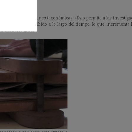
leto de identificaciones taxonómicas. «Esto permite a los investig
ómicas que ha recibido a lo largo del tiempo, lo que incrementa la
del Herbario MGC.