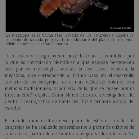
La megalopa es la última fase larvaria de los cangrejos y supone la
transición de su vida pelágica, formando parte del plancton, a su vida
adulta bentónica en el fondo marino.
“Las larvas de cangrejos son muy distintas a los adultos, por
lo que es complicado identificar a qué especie pertenecen
solo por su morfología, además la fase larval descrita, la
megalopa, que corresponde al último paso en el desarrollo
larvario de los cangrejos, es el más difícil de obtener con
métodos tradicionales, y por ello, de la que se posee menor
información”, explica Elena Marco-Herrero, investigadora del
Centro Oceanográfico de Cádiz del IEO y primera autora del
estudio.
El método tradicional de descripción de estadios larvales de
cangrejos se ha realizado generalmente a partir de cultivos de
laboratorio, partiendo de hembras ovígeras identificadas. No