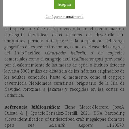
Aceptar
Además del hito que supone descubrir la morfología larvaria
de varias especies de cangrejos en términos de
Configurar manualmente
biodiversidad, con la situación actual del cambio climático y
el impacto que éste está provocando en el medio marino,
conseguir identificar estos estadios del desarrollo tan
tempranos permite anticiparse a la ampliación del rango
geográfico de especies invasoras, como es el caso del cangrejo
del Indo-Pacífico (
Charybdis hellerii
), o de especies
comerciales como el cangrejo azul (
Callinectes spp.
) provocado
por el calentamiento de las masas de agua; o incluso detectar
larvas a 5000 millas de distancia de los hábitats originarios de
los adultos conocidos hasta el momento, como el cangrejo
cavernícola Neoliomera cerasinus, originario de la Isla de
Navidad (próxima a Jakarta) y recogidas en las costas de
Sudáfrica.
Referencia bibliográfica:
Elena Marco‑Herrero, JoseA.
Cuesta & J. IgnacioGonzález‑Gordill. 2021. DNA barcoding
allows identification of undescribed crab megalopae from the
open sea.
Scientifc Reports
, 11:20573.