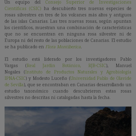
Un equipo del
Consejo Superior de Investigaciones
Científicas (CSIC)
ha descubierto tres nuevas especies de
rosas silvestres en tres de los volcanes más altos y antiguos
de las islas Canarias. Las tres nuevas rosas, según apuntan
los científicos, muestran una combinación de características
que no se encuentran en ninguna rosa silvestre ni de
Europa ni del resto de las poblaciones de Canarias. El estudio
se ha publicado en
Flora Montiberica
.
El estudio está liderado por los investigadores Pablo
Vargas (
Real Jardín Botánico, RJB-CSIC
), Manuel
Nogales (
Instituto de Productos Naturales y Agrobiología
IPNA-CSIC
) y Modesto Luceño (
Universidad Pablo de Olavide
de Sevilla
), que se encontraban en Canarias desarrollando un
estudio taxonómico cuando descubrieron estas rosas
silvestres no descritas ni catalogadas hasta la fecha.