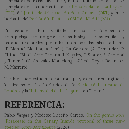
ejemplares de rosas silvestres y han estudiado un total de 75
ejemplares en los herbarios de la
Universidad de La Laguna
(TFC)
, del
Jardín de Aclimatación de la Orotava (ORT)
y en el
herbario del
Real Jardín Botánico-CSIC de Madrid (MA)
.
En concreto, han visitado enclaves recónditos del
archipiélago canario gracias a los biólogos de los cabildos y
parques nacionales que trabajan en todas las islas: La Palma
(F. Manuel Medina, A. Lerín), La Gomera (A. Fernández, R.
Chinea “Sito”), Gran Canaria (I. Nogales, C. Suarez, S. Cabrera)
y Tenerife (C. González Montelongo, Alfredo Reyes Betancort,
M. Marrero).
También han estudiado material tipo y ejemplares originales
localizados en los herbarios de la
Sociedad Linneana de
Londres
y la
Universidad de La Laguna
, en Tenerife.
REFERENCIA:
Pablo Vargas y Modesto Luceño Garcés.
‘On the genus
Rosa
(Rosaceae) in the Canary Islands: proposal of three new
species’
.
Flora Montiberica
(2024)