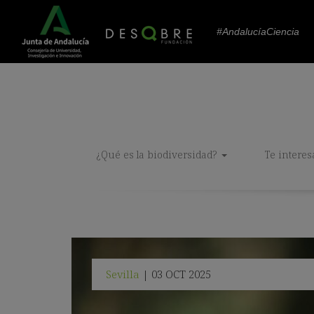
#AndalucíaCiencia
¿Qué es la biodiversidad?
Te interes
Sevilla
03 OCT 2025
|