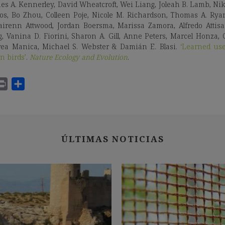
mes A. Kennerley, David Wheatcroft, Wei Liang, Joleah B. Lamb, Nik
os, Bo Zhou, Colleen Poje, Nicole M. Richardson, Thomas A. Rya
irenn Attwood, Jordan Boersma, Marissa Zamora, Alfredo Attis
, Vanina D. Fiorini, Sharon A. Gill, Anne Peters, Marcel Honza, C
ea Manica, Michael S. Webster & Damián E. Blasi.
‘Learned us
n birds’
.
Nature Ecology and Evolution
.
ÚLTIMAS NOTICIAS