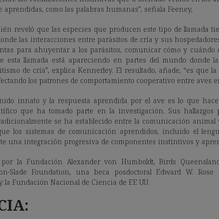
 aprendidas, como las palabras humanas”, señala Feeney,
ién reveló que las especies que producen este tipo de llamada ti
donde las interacciones entre parásitos de cría y sus hospedadore
juntas para ahuyentar a los parásitos, comunicar cómo y cuándo 
ue esta llamada está apareciendo en partes del mundo donde l
itismo de cría”, explica Kennerley. El resultado, añade, “es que la
afectando los patrones de comportamiento cooperativo entre aves e
onido innato y la respuesta aprendida por el ave es lo que hace
tífico que ha tomado parte en la investigación. Sus hallazgos
tradicionalmente se ha establecido entre la comunicación animal
ue los sistemas de comunicación aprendidos, incluido el len
e una integración progresiva de componentes instintivos y apre
 por la Fundación Alexander von Humboldt, Birds Queensland,
mon-Slade Foundation, una beca posdoctoral Edward W. Rose 
 y la Fundación Nacional de Ciencia de EE UU.
CIA: