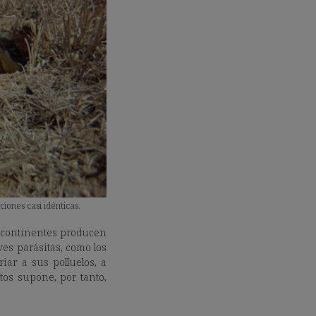
iones casi idénticas.
o continentes producen
ves parásitas, como los
iar a sus polluelos, a
tos supone, por tanto,