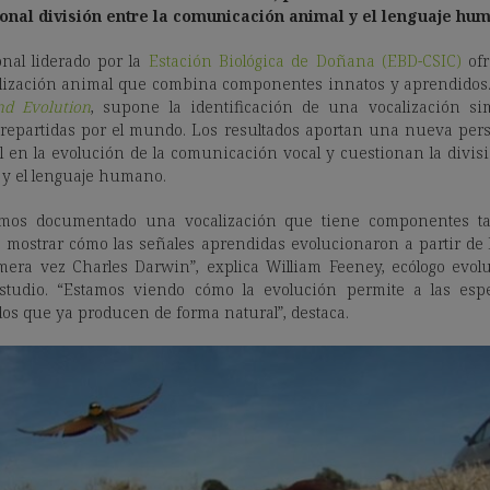
ional división entre la comunicación animal y el lenguaje hu
nal liderado por la
Estación Biológica de Doñana (EBD-CSIC)
ofr
lización animal que combina componentes innatos y aprendidos. E
nd Evolution
, supone la identificación de una vocalización s
repartidas por el mundo. Los resultados aportan una nueva pers
l en la evolución de la comunicación vocal y cuestionan la divisi
y el lenguaje humano.
mos documentado una vocalización que tiene componentes t
a mostrar cómo las señales aprendidas evolucionaron a partir de l
mera vez Charles Darwin”, explica William Feeney, ecólogo evolu
estudio. “Estamos viendo cómo la evolución permite a las espe
dos que ya producen de forma natural”, destaca.