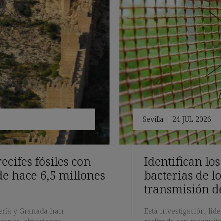
Sevilla
|
24 JUL 2026
cifes fósiles con
Identifican lo
de hace 6,5 millones
bacterias de l
transmisión d
mería y Granada han
Esta investigación, lid