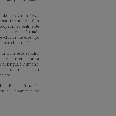
enden a vivir en áreas
s son frecuentes. “Con
cooperar es realmente
as especies están más
 evolución de este tipo
n todo el mundo”.
 único a este estudio,
 ponen en cuestión la
 y el lenguaje humano.
guaje humano, podrían
ndidos.
 el British Trust for
en el Laboratorio de