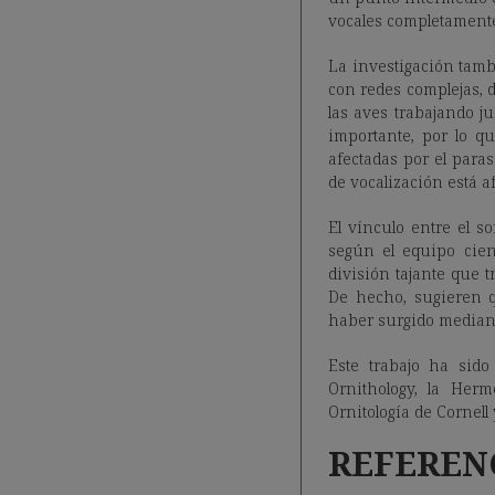
vocales completamente
La investigación tamb
con redes complejas, 
las aves trabajando 
importante, por lo q
afectadas por el paras
de vocalización está 
El vínculo entre el s
según el equipo cien
división tajante que 
De hecho, sugieren q
haber surgido mediant
Este trabajo ha sido
Ornithology, la Her
Ornitología de Cornell
REFEREN