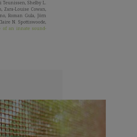
i Teunissen, Shelby L.
n, Zara-Louise Cowan,
ano, Roman Gula, Jörn
laire N. Spottiswoode,
e of an innate sound-