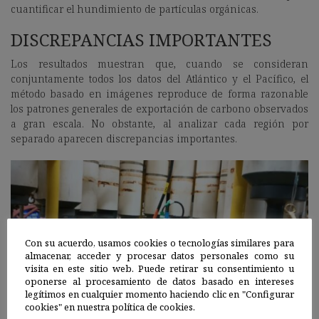
cuantificar el hundimiento de partículas orgánicas.
DISCREPANCIAS IMPORTANTES
Los resultados muestran que, cuando se consideran
conjuntamente todos los datos del Atlántico y el Pacífico, el
método basado en imágenes reproduce de forma razonable
los patrones generales de exportación de carbono observados
a gran escala. No obstante, al analizar cada región por
separado aparecen discrepancias importantes.
Con su acuerdo, usamos cookies o tecnologías similares para
almacenar, acceder y procesar datos personales como su
visita en este sitio web. Puede retirar su consentimiento u
oponerse al procesamiento de datos basado en intereses
legítimos en cualquier momento haciendo clic en "Configurar
Cámara montada en el instrumento que la mueve por la columna de agua
cookies" en nuestra política de cookies.
verticalmente.