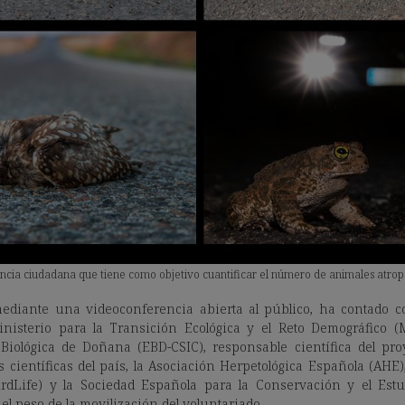
ncia ciudadana que tiene como objetivo cuantificar el número de animales atrop
mediante una videoconferencia abierta al público, ha contado c
inisterio para la Transición Ecológica y el Reto Demográfico (
 Biológica de Doñana (EBD-CSIC), responsable científica del pro
s científicas del país, la Asociación Herpetológica Española (AHE)
BirdLife) y la Sociedad Española para la Conservación y el Est
el peso de la movilización del voluntariado.