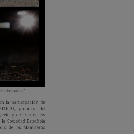
ellados cada año.
on la participación de
MITECO), promotor del
yecto y de tres de las
, la Sociedad Española
udio de los Mamíferos