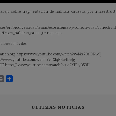
abajo sobre fragmentación de hábitats causada por infraestruct
b.es/en/biodiversidad/temas/ecosistemas-y-conectividad/conectivi
on/fragm_habitats_causa_transp.aspx
caciones móviles:
rvation.org https://www.youtube.com/watch?v=I4x7BzlBNwQ
tps://www.youtube.com/watch?v=XlqN4a4DeJg
SAFE https://www.youtube.com/watch?v=vj2XPLyB53U
ÚLTIMAS NOTICIAS