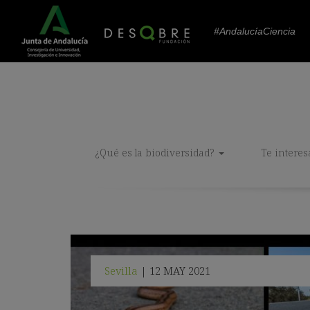
#AndalucíaCiencia
¿Qué es la biodiversidad?
Te interes
Sevilla
12 MAY 2021
|