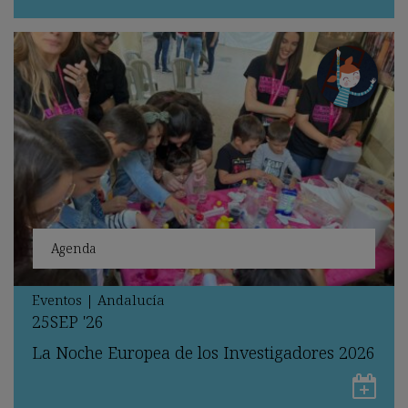
en
Go
Ca
Agenda
Eventos
|
Andalucía
25
SEP
'26
La Noche Europea de los Investigadores 2026
Gu