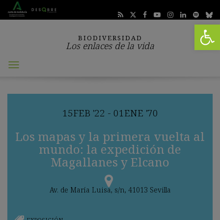
Abrir 
BIODIVERSIDAD
Los enlaces de la vida
Abrir
menú
15
FEB
'22 - 01
ENE
'70
Los mapas y la primera vuelta al
mundo: la expedición de
Magallanes y Elcano
Av. de María Luisa, s/n, 41013 Sevilla