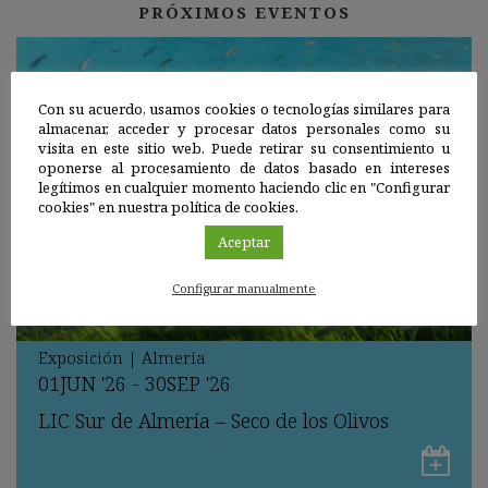
PRÓXIMOS EVENTOS
Con su acuerdo, usamos cookies o tecnologías similares para
almacenar, acceder y procesar datos personales como su
visita en este sitio web. Puede retirar su consentimiento u
oponerse al procesamiento de datos basado en intereses
legítimos en cualquier momento haciendo clic en "Configurar
cookies" en nuestra política de cookies.
Aceptar
Configurar manualmente
Agenda
Exposición
|
Almería
01
JUN
'26 - 30
SEP
'26
LIC Sur de Almería – Seco de los Olivos
Gu