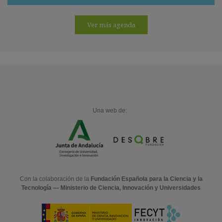
en
Go
Ver más agenda
Ca
Una web de:
Con la colaboración de la
Fundación Española para la Ciencia y la
Tecnología — Ministerio de Ciencia, Innovación y Universidades