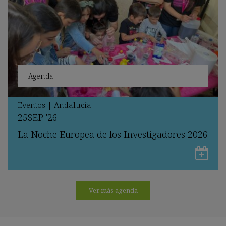
Agenda
Eventos
|
Andalucía
25
SEP
'26
La Noche Europea de los Investigadores 2026
Gu
en
Go
Ver más agenda
Ca