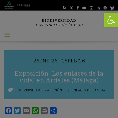
Abrir 
BIODIVERSIDAD
Los enlaces de la vida
Abrir
menú
26
ENE
'26 - 28
FEB
'26
Exposición `Los enlaces de la
vida´ en Ardales (Málaga)
BIODIVERSIDAD
,
EXPOSICIÓN
,
LOS ENLACES DE LA VIDA