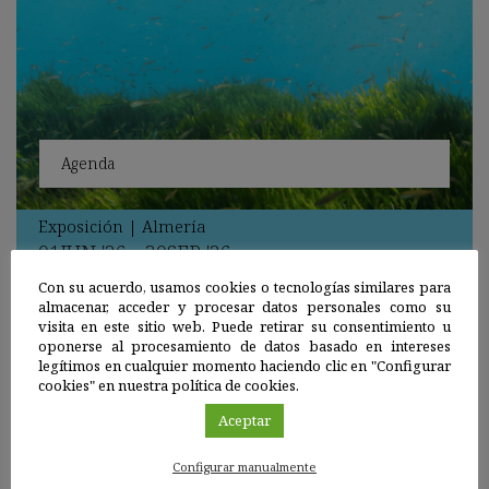
Agenda
Exposición
|
Almería
01
JUN
'26 - 30
SEP
'26
LIC Sur de Almería – Seco de los Olivos
Con su acuerdo, usamos cookies o tecnologías similares para
almacenar, acceder y procesar datos personales como su
Gu
visita en este sitio web. Puede retirar su consentimiento u
oponerse al procesamiento de datos basado en intereses
en
legítimos en cualquier momento haciendo clic en "Configurar
cookies" en nuestra política de cookies.
Go
Aceptar
Ca
Configurar manualmente