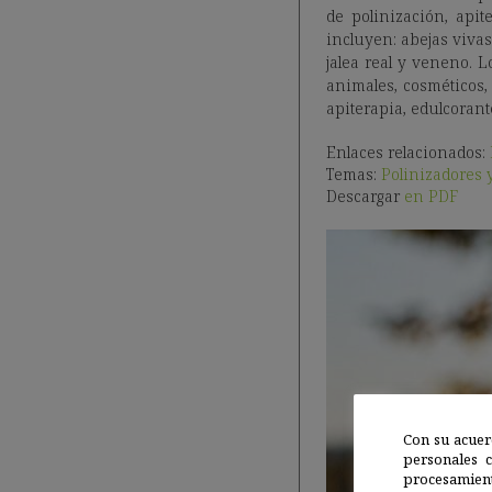
de polinización, apit
incluyen: abejas vivas
jalea real y veneno.
animales, cosméticos
apiterapia, edulcorante
Enlaces relacionados:
Temas:
Polinizadores 
Descargar
en PDF
Con su acuer
personales 
procesamien