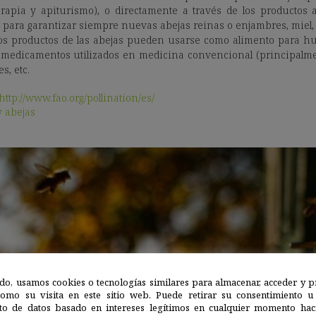
erapia y apiturismo), o directamente a través de los productos a
 para garantizar siempre nuevas abejas reinas o enjambres, miel, 
 Los productos de las abejas pueden usarse como alimento para h
, medicamentos utilizados en medicina convencional (principalm
s, etc.
http://www.fao.org/pollination/es/
y abejas
do, usamos cookies o tecnologías similares para almacenar, acceder y p
como su visita en este sitio web. Puede retirar su consentimiento u
to de datos basado en intereses legítimos en cualquier momento haci