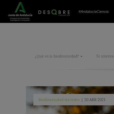
#AndalucíaCiencia
¿Qué es la biodiversidad?
Te interes
Biodiversidad terrestre
20 ABR 2021
|