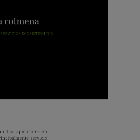
la colmena
,
SERVICIOS ECOSISTÉMICOS
muchos apicultores en
principalmente servicio