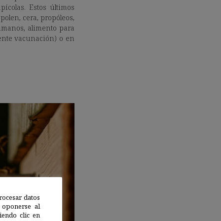
pícolas. Estos últimos
polen, cera, propóleos,
umanos, alimento para
ente vacunación) o en
rocesar datos
 oponerse al
endo clic en