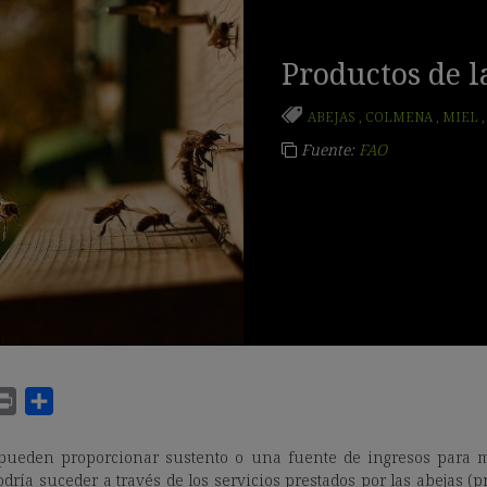
Productos de 
ABEJAS
,
COLMENA
,
MIEL
Fuente:
FAO
 pueden proporcionar sustento o una fuente de ingresos para 
dría suceder a través de los servicios prestados por las abejas (