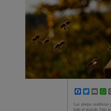
Las abejas melíferas
todo el mundo. Esto po