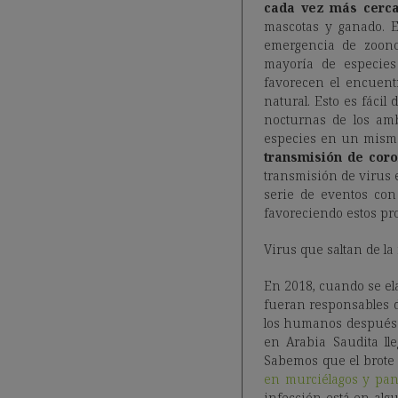
cada vez más cerca
mascotas y ganado. Es
emergencia de zoono
mayoría de especies
favorecen el encuen
natural. Esto es fáci
nocturnas de los amb
especies en un mismo
transmisión de coro
transmisión de virus 
serie de eventos con
favoreciendo estos p
Virus que saltan de l
En 2018, cuando se el
fueran responsables d
los humanos después d
en Arabia Saudita l
Sabemos que el brote
en murciélagos y pan
infección está en alg