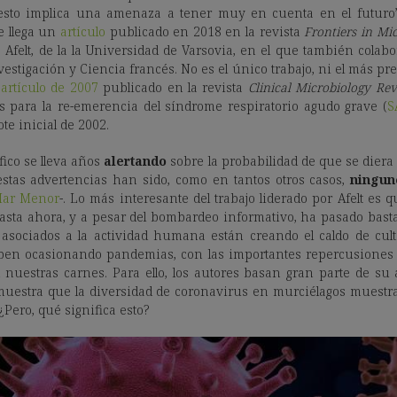
sto implica una amenaza a tener muy en cuenta en el futuro”
e llega un
artículo
publicado en 2018 en la revista
Frontiers in Mi
 Afelt, de la la Universidad de Varsovia, en el que también colab
estigación y Ciencia francés. No es el único trabajo, ni el más pr
o
artículo de 2007
publicado en la revista
Clinical Microbiology Re
 para la re-emerencia del síndrome respiratorio agudo grave (
S
te inicial de 2002.
fico se lleva años
alertando
sobre la probabilidad de que se diera
estas advertencias han sido, como en tantos otros casos,
ningun
 Mar Menor
-. Lo más interesante del trabajo liderado por Afelt es
hasta ahora, y a pesar del bombardeo informativo, ha pasado basta
asociados a la actividad humana están creando el caldo de cult
aben ocasionando pandemias, con las importantes repercusiones d
 nuestras carnes. Para ello, los autores basan gran parte de s
uestra que la diversidad de coronavirus en murciélagos muestra
¿Pero, qué significa esto?