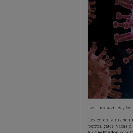
Los coronavirus y los 
Los coronavirus son 
perros, gatos, vacas 
los
resfriados
comune