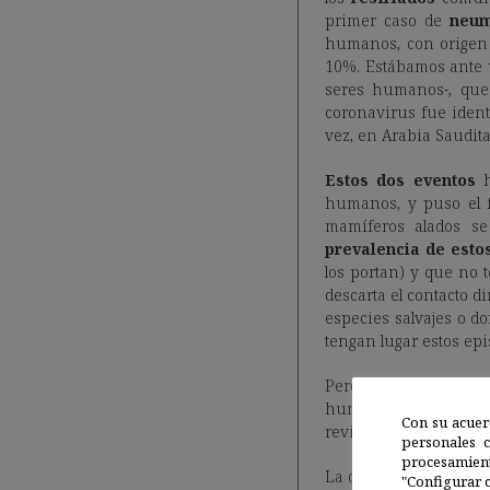
primer caso de
neum
humanos, con origen 
10%. Estábamos ante 
seres humanos-, qu
coronavirus fue iden
vez, en Arabia Saudita
Estos dos eventos
h
humanos, y puso el f
mamíferos alados se
prevalencia de esto
los portan) y que no 
descarta el contacto d
especies salvajes o d
tengan lugar estos ep
Pero, ¿cuál es el
me
humanos? Eso es prec
Con su acuer
revisando todas las e
personales 
procesamien
La deforestación incr
"Configurar c