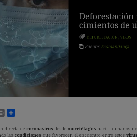
Deforestación 
cimientos de 
DEFORESTACIÓN
,
VIRUS
Fuente:
Ecomandanga
n directa de
coronavirus
desde
murciélagos
hacia humanos no
ndo las
condiciones
que favorecen el encuentro entre estos
viru