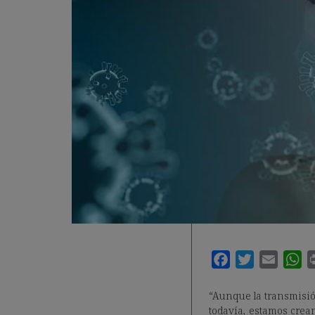
“Aunque la transmisió
todavía, estamos crea