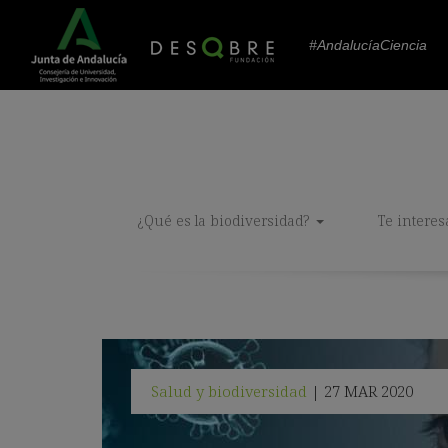
#AndalucíaCiencia
¿Qué es la biodiversidad?
Te interes
Salud y biodiversidad
27 MAR 2020
|