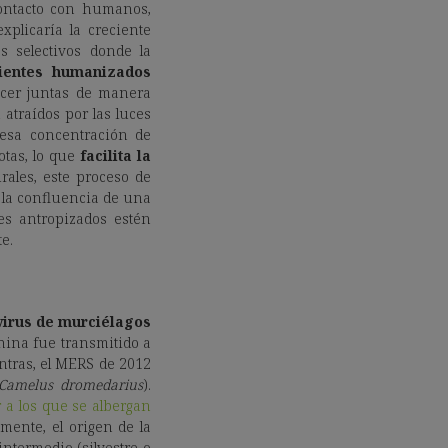
contacto con humanos,
xplicaría la creciente
 selectivos donde la
ientes humanizados
cer juntas de manera
atraídos por las luces
 esa concentración de
tas, lo que
facilita la
ales, este proceso de
 la confluencia de una
es antropizados estén
e.
irus de murciélagos
hina fue transmitido a
ntras, el MERS de 2012
Camelus dromedarius
).
 a los que se albergan
mente, el origen de la
ntermedio (silvestre o