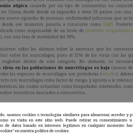
onía atípica
causada por un tipo de coronavirus no conocido
en China, desde donde se expandió a otros 29 países con una t
un nuevo episodio de zoonosis -enfermedad infecciosa que se tr
e desde ese momento pasaría a conocerse como
SARS
. Posteri
tificado como responsable de un brote de
síndrome respiratorio 
), con una tasa de mortalidad del 38%.
icieron saltar las alarmas sobre la amenaza que los coronavi
oco sobre los murciélagos, pues el 31% de los virus con los qu
 engloban dentro de esta categoría. No obstante, es necesar
s virus en las poblaciones de murciélagos es baja
(menos de
todas las especies de murciélagos son portadoras (
estudio
). Adem
irecto con murciélagos como factor de riesgo, y apunta a la inter
omésticas, las cuales actuarían como hospedador intermedio, como
isodios zoonóticos asociados a coronavirus.
canismo
por el que los coronavirus propios de murciélagos pu
isamente lo que se dispusieron a responder Afelt y colaborad
do, usamos cookies o tecnologías similares para almacenar, acceder y p
videncias disponibles hasta ese momento.
como su visita en este sitio web. Puede retirar su consentimiento u
to de datos basado en intereses legítimos en cualquier momento haci
ementa el riesgo de epidemias
.
ookies" en nuestra política de cookies.