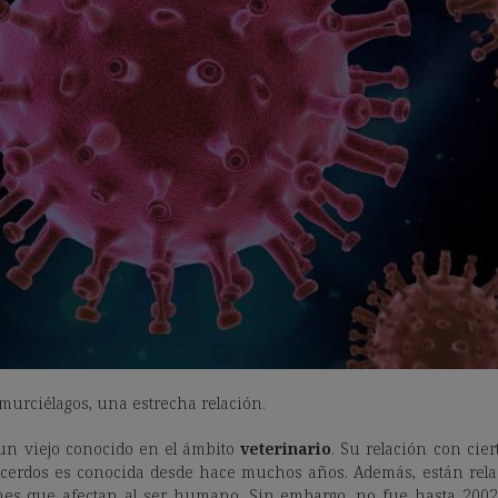
murciélagos, una estrecha relación.
un viejo conocido en el ámbito
veterinario
. Su relación con cier
o cerdos es conocida desde hace muchos años. Además, están rel
s que afectan al ser humano. Sin embargo, no fue hasta 2002 