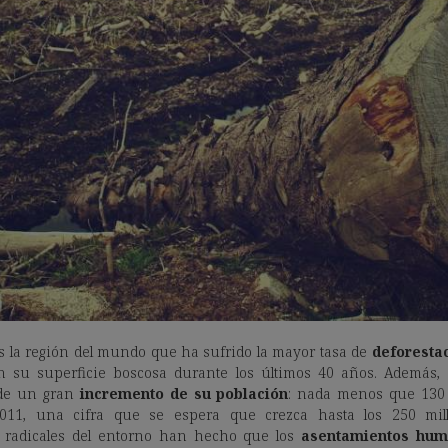
s la región del mundo que ha sufrido la mayor tasa de
deforesta
 su superficie boscosa durante los últimos 40 años. Además, 
de un gran
incremento de su población
: nada menos que 130 
11, una cifra que se espera que crezca hasta los 250 mil
 radicales del entorno han hecho que los
asentamientos hum