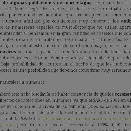
 de algunas poblaciones de murciélagos
, favoreciendo el 
 ahí donde, según los autores, reside la clave principal que e
sis por coronavirus: mientras que los bosques son ambientes
 muestran afinidad por condiciones muy concretas, los
amb
tro de numerosas especies de murciélagos que no suelen apare
l de entender si pensamos en la gran cantidad de insectos que son 
ientes urbanos, un auténtico festín para los murciélagos. Es
 lugar, unido al estrecho contacto con humanos, ganado y masco
navirus
de unas especies a otras. Aunque en condiciones natur
entre especies es extremadamente raro y accidental al requerir de
 baja probabilidad de ocurrencia, el hecho de que los ambient
rocesos es una posibilidad que debemos considerar muy seriament
a naturaleza a humanos.
aboró este trabajo, todavía no había constancia de que los
coronav
irectos de infecciones en humanos, ya que el SARS de 2002 en C
e evolucionar en la civeta de las palmeras (
Paguma larvata)
. Mie
legó a los humanos después de evolucionar en el dromedario (
 actual de COVID-19
está causado por un coronavirus muy similar
golines
, pero aún no ha podido esclarecerse al 100% si, efectiva
una de estas especies o si ha podido pasar por algún hospedador i