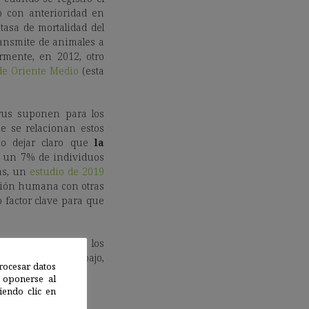
 con anterioridad en
asa de mortalidad del
ansmite de animales a
ormente, en 2012, otro
de Oriente Medio
(esta
rus suponen para los
e se relacionan estos
io dejar claro que
la
 un 7% de individuos
ás, un
estudio de 2019
acción humana con otras
 factor clave para que
eden saltar hacia los
ores en este trabajo,
rocesar datos
 oponerse al
endo clic en