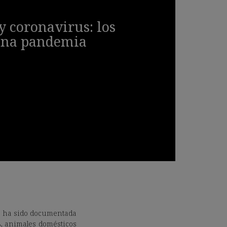
y coronavirus: los
una pandemia
 ha sido documentada
s
, animales domésticos