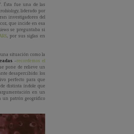
. Ésta fue una de las
crobiology
, liderado por
oran investigadores del
ecoz, que incide en esa
views
se preguntaba si
ARS
, por sus siglas en
 una situación como la
eadas
–
recordemos el
 que pone de relieve un
nte desapercibido: los
ivo perfecto para que
e distinta índole que
u argumentación en un
 un patrón geográfico