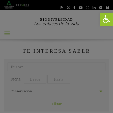
Abrir 
BIODIVERSIDAD
Los enlaces de la vida
Abrir
menú
TE INTERESA SABER
Realiza
aquí
tu
Seleccionar
Seleccionar
búsqueda:
Fecha
fecha
fecha
desde:
hasta:
Seleccionar
Conservación
categoría: