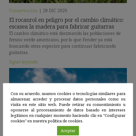
Conservación
|
28 DIC 2020
El rocanrol en peligro por el cambio climático:
escasea la madera para fabricar guitarras
El cambio climático está diezmando las poblaciones de
fresno verde americano, por lo que Fender ya está
buscando otras especies para continuar fabricando
guitarras.
Sigue leyendo
Con su acuerdo, usamos cookies o tecnologías similares para
almacenar, acceder y procesar datos personales como su
visita en este sitio web. Puede retirar su consentimiento u
oponerse al procesamiento de datos basado en intereses
legítimos en cualquier momento haciendo clic en "Configurar
cookies" en nuestra política de cookies.
Aceptar