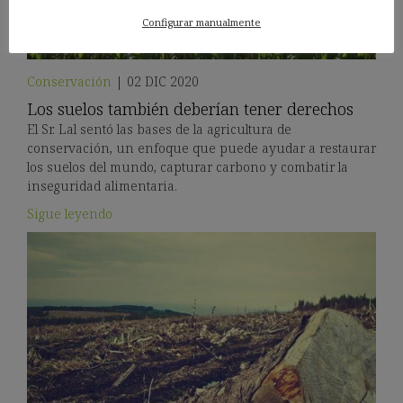
Configurar manualmente
Conservación
|
02 DIC 2020
Los suelos también deberían tener derechos
El Sr. Lal sentó las bases de la agricultura de
conservación, un enfoque que puede ayudar a restaurar
los suelos del mundo, capturar carbono y combatir la
inseguridad alimentaria.
Sigue leyendo