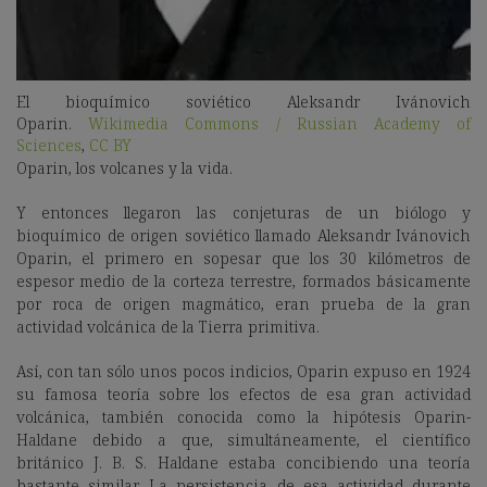
El bioquímico soviético Aleksandr Ivánovich
Oparin.
Wikimedia Commons / Russian Academy of
Sciences
,
CC BY
Oparin, los volcanes y la vida.
Y entonces llegaron las conjeturas de un biólogo y
bioquímico de origen soviético llamado Aleksandr Ivánovich
Oparin, el primero en sopesar que los 30 kilómetros de
espesor medio de la corteza terrestre, formados básicamente
por roca de origen magmático, eran prueba de la gran
actividad volcánica de la Tierra primitiva.
Así, con tan sólo unos pocos indicios, Oparin expuso en 1924
su famosa teoría sobre los efectos de esa gran actividad
volcánica, también conocida como la hipótesis Oparin-
Haldane debido a que, simultáneamente, el científico
británico J. B. S. Haldane estaba concibiendo una teoría
bastante similar. La persistencia de esa actividad durante