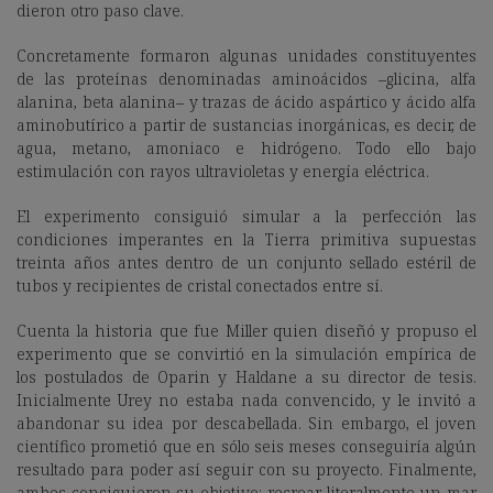
dieron otro paso clave.
Concretamente formaron algunas unidades constituyentes
de las proteínas denominadas aminoácidos –glicina, alfa
alanina, beta alanina– y trazas de ácido aspártico y ácido alfa
aminobutírico a partir de sustancias inorgánicas, es decir, de
agua, metano, amoniaco e hidrógeno. Todo ello bajo
estimulación con rayos ultravioletas y energía eléctrica.
El experimento consiguió simular a la perfección las
condiciones imperantes en la Tierra primitiva supuestas
treinta años antes dentro de un conjunto sellado estéril de
tubos y recipientes de cristal conectados entre sí.
Cuenta la historia que fue Miller quien diseñó y propuso el
experimento que se convirtió en la simulación empírica de
los postulados de Oparin y Haldane a su director de tesis.
Inicialmente Urey no estaba nada convencido, y le invitó a
abandonar su idea por descabellada. Sin embargo, el joven
científico prometió que en sólo seis meses conseguiría algún
resultado para poder así seguir con su proyecto. Finalmente,
ambos consiguieron su objetivo: recrear literalmente un mar