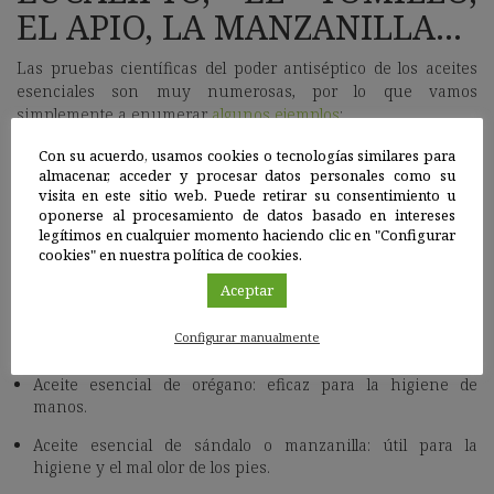
EL APIO, LA MANZANILLA…
Las pruebas científicas del poder antiséptico de los aceites
esenciales son muy numerosas, por lo que vamos
simplemente a enumerar
algunos ejemplos
:
Con su acuerdo, usamos cookies o tecnologías similares para
Aceite esencial del eucalipto: además de ser antitusivo y
almacenar, acceder y procesar datos personales como su
expectorante, tiene propiedades antisépticas en las vías
visita en este sitio web. Puede retirar su consentimiento u
respiratorias.
oponerse al procesamiento de datos basado en intereses
legítimos en cualquier momento haciendo clic en "Configurar
Componentes del aceite esencial del árbol del té, de algunas
cookies" en nuestra política de cookies.
especies de lavanda o del eucalipto: actividad bactericida
frente a bacterias multirresistentes.
Aceptar
Aceite esencial de algunas especies de tomillo y apio: ataca
Configurar manualmente
a la bacteria
Helicobacter pylori
.
Aceite esencial de orégano: eficaz para la higiene de
manos.
Aceite esencial de sándalo o manzanilla: útil para la
higiene y el mal olor de los pies.