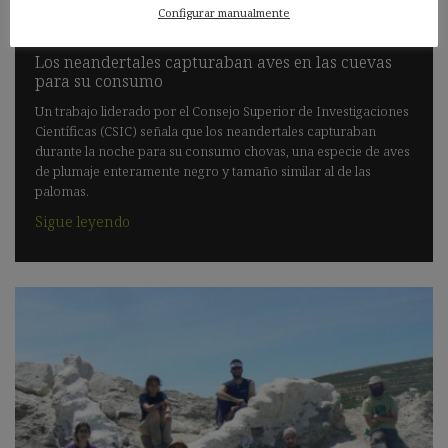
Configurar manualmente
Los neandertales capturaban aves en las cuevas
para su consumo
Un trabajo liderado por el Consejo Superior de Investigaciones
Científicas (CSIC) señala que los neandertales capturaban
durante la noche para su consumo chovas, una especie de aves
de plumaje enteramente negro y tamaño similar al de las
palomas.
Sigue leyendo