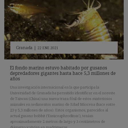
Granada
|
22 ENE 2021
El fondo marino estuvo habitado por gusanos
depredadores gigantes hasta hace 5,3 millones de
años
Una investigación internacional en la que participa la
Universidad de Granada ha permitido identificar en el noreste
de Taiwan (China) una nueva traza fósil de estos misteriosos
animales en sedimentos marino de Edad Miocena (hace entre
23 y 5,3 millones de años). Estos organismos, parecidos al
actual gusano bobbit ('Euniceaphroditois'), tenían
aproximadamente 2 metros de largo y 3 centímetros de
diámetro y vivían en madrigueras.