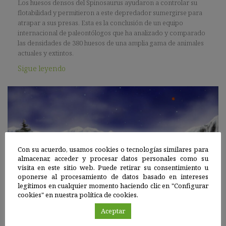
Los huesos densos del Spinosaurus ayudaron a controlar su
flotabilidad y permitieron a este depredador sumergirse para
atrapar a sus presas. Esta es la conclusión de un equipo
internacional de paleontólogos que ha analizado y comparado
las densidades de 380 huesos de una amplia gama de animales
actuales y extintos.
Sigue leyendo
Con su acuerdo, usamos cookies o tecnologías similares para
almacenar, acceder y procesar datos personales como su
visita en este sitio web. Puede retirar su consentimiento u
oponerse al procesamiento de datos basado en intereses
legítimos en cualquier momento haciendo clic en "Configurar
cookies" en nuestra política de cookies.
Aceptar
Biodiversidad terrestre
|
20 SEP 2021