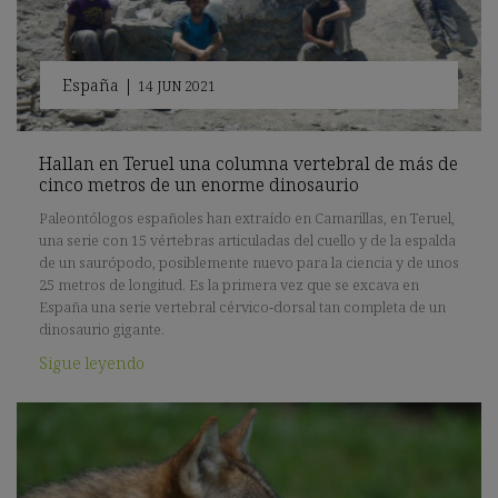
España
|
14 JUN 2021
Hallan en Teruel una columna vertebral de más de
cinco metros de un enorme dinosaurio
Paleontólogos españoles han extraído en Camarillas, en Teruel,
una serie con 15 vértebras articuladas del cuello y de la espalda
de un saurópodo, posiblemente nuevo para la ciencia y de unos
25 metros de longitud. Es la primera vez que se excava en
España una serie vertebral cérvico-dorsal tan completa de un
dinosaurio gigante.
Sigue leyendo