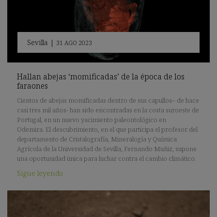
Sevilla
|
31 AGO 2023
Hallan abejas ‘momificadas’ de la época de los
faraones
Cientos de abejas momificadas dentro de sus capullos– de hace
casi tres mil años- han sido encontradas en la costa suroeste de
Portugal, en un nuevo yacimiento paleontológico en
Odemira. El descubrimiento, en el que participa el profesor del
departamento de Cristalografía, Mineralogía y Química
Agrícola de la Universidad de Sevilla, Fernando Muñiz, supone
una oportunidad única para luchar contra el cambio climático.
Sigue leyendo