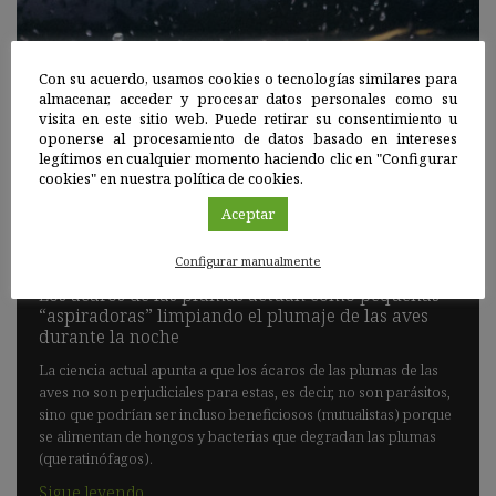
Con su acuerdo, usamos cookies o tecnologías similares para
almacenar, acceder y procesar datos personales como su
visita en este sitio web. Puede retirar su consentimiento u
oponerse al procesamiento de datos basado en intereses
legítimos en cualquier momento haciendo clic en "Configurar
cookies" en nuestra política de cookies.
|
Aceptar
01 DIC 2021
Configurar manualmente
Los ácaros de las plumas actúan como pequeñas
“aspiradoras” limpiando el plumaje de las aves
durante la noche
La ciencia actual apunta a que los ácaros de las plumas de las
aves no son perjudiciales para estas, es decir, no son parásitos,
sino que podrían ser incluso beneficiosos (mutualistas) porque
se alimentan de hongos y bacterias que degradan las plumas
(queratinófagos).
Sigue leyendo