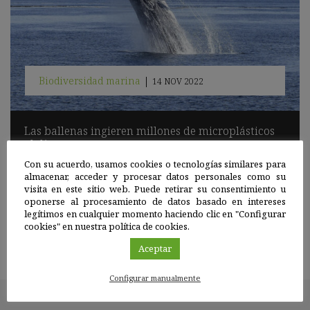
Biodiversidad marina
|
14 NOV 2022
Las ballenas ingieren millones de microplásticos
al día
Con su acuerdo, usamos cookies o tecnologías similares para
Investigadores de California han seguido en sus inmersiones a
almacenar, acceder y procesar datos personales como su
los grandes cetáceos, y han medido la cantidad de plástico que
visita en este sitio web. Puede retirar su consentimiento u
hay en sus presas y en el agua. Los resultados de su estudio son
oponerse al procesamiento de datos basado en intereses
sorprendentes.
legítimos en cualquier momento haciendo clic en "Configurar
cookies" en nuestra política de cookies.
Sigue leyendo
Aceptar
Configurar manualmente