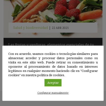
Salud y biodiversidad
|
22 ABR 2021
Las frutas y verduras, elementos esenciales de tu
dieta
Con su acuerdo, usamos cookies o tecnologías similares para
La Asamblea General de las Naciones Unidas designó el año
almacenar, acceder y procesar datos personales como su
2021 como el Año Internacional de las Frutas y Verduras
visita en este sitio web. Puede retirar su consentimiento u
(AIFV).
oponerse al procesamiento de datos basado en intereses
legítimos en cualquier momento haciendo clic en "Configurar
Sigue leyendo
cookies" en nuestra política de cookies.
Aceptar
Configurar manualmente