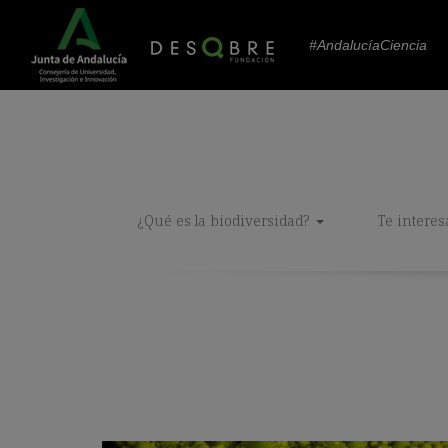
#AndalucíaCiencia
¿Qué es la biodiversidad?
Te interes