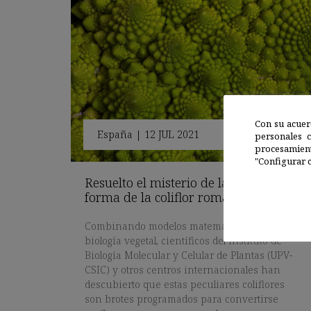
Con su acuer
España
|
12 JUL 2021
personales 
procesamien
"Configurar c
Resuelto el misterio de la curiosa
forma de la coliflor romanesco
Combinando modelos matemáticos y
biología vegetal, científicos del Instituto de
Biología Molecular y Celular de Plantas (UPV-
CSIC) y otros centros internacionales han
descubierto que estas peculiares coliflores
son brotes programados para convertirse