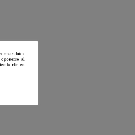
rocesar datos
 oponerse al
endo clic en