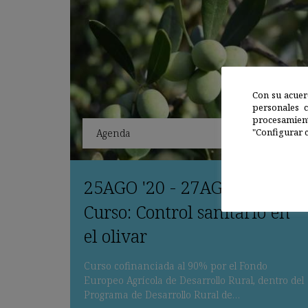
Con su acuer
personales 
procesamien
"Configurar c
Agenda
25
AGO
'20 - 27
AGO
'20
Curso: Control sanitario en
el olivar
Curso cofinanciada al 90% por el Fondo
Europeo Agrícola de Desarrollo Rural, dentro del
Programa de Desarrollo Rural de…