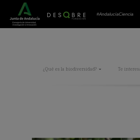
#AndalucíaCiencia
¿Qué es la biodiversidad?
Te interes