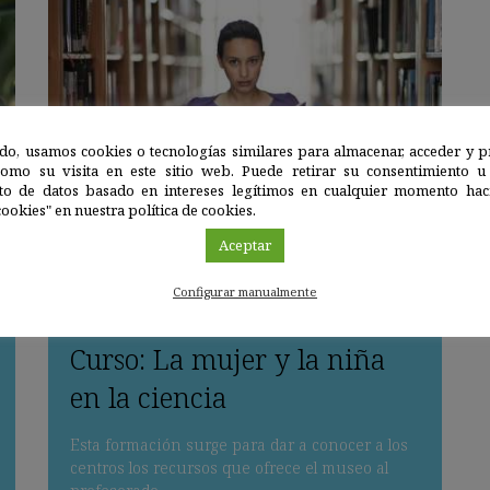
do, usamos cookies o tecnologías similares para almacenar, acceder y p
como su visita en este sitio web. Puede retirar su consentimiento u
to de datos basado en intereses legítimos en cualquier momento haci
ookies" en nuestra política de cookies.
Agenda
Aceptar
Cursos
|
Granada
Configurar manualmente
11
FEB
'20 - 01
ENE
'70
Curso: La mujer y la niña
en la ciencia
Esta formación surge para dar a conocer a los
centros los recursos que ofrece el museo al