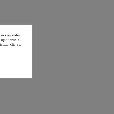
rocesar datos
 oponerse al
endo clic en