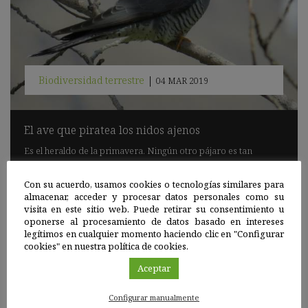
Biodiversidad terrestre
|
04 MAR 2019
El ave que piratea los nidos ajenos
Es el heraldo de la primavera. Ningún otro pájaro es tan
popular, todo el mundo conoce el canto del macho, ese "cucú"
que es el origen de su nombre. El cuco común ('Cuculus
Con su acuerdo, usamos cookies o tecnologías similares para
canorus') es el protagonista de muchas leyendas, aunque su
almacenar, acceder y procesar datos personales como su
carácter esquivo hace muy difícil su observación. También es
visita en este sitio web. Puede retirar su consentimiento u
conocido porque pone sus huevos en los nidos de otras
oponerse al procesamiento de datos basado en intereses
especies más pequeñas que él, confiando en que éstas críen a
legítimos en cualquier momento haciendo clic en "Configurar
cookies" en nuestra política de cookies.
los pollos.
Sigue leyendo
Aceptar
Configurar manualmente