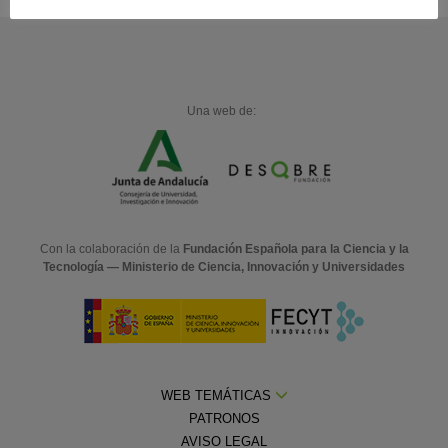
Una web de:
Con la colaboración de la
Fundación Española para la Ciencia y la
Tecnología — Ministerio de Ciencia, Innovación y Universidades
WEB TEMÁTICAS
PATRONOS
AVISO LEGAL