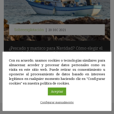
Sobreexplotación
|
20 DIC 2021
¿Pescado y marisco para Navidad? Cómo elegir el
más saludable y sostenible según su etiqueta
Con su acuerdo, usamos cookies o tecnologías similares para
Los alimentos que proceden de los océanos desempeñan un
almacenar, acceder y procesar datos personales como su
papel crucial en la consecución de la meta que supone
visita en este sitio web. Puede retirar su consentimiento u
alimentar a la población mundial conforme a los Objetivos de
oponerse al procesamiento de datos basado en intereses
Desarrollo Sostenible (ODS) marcados por la ONU.
legítimos en cualquier momento haciendo clic en "Configurar
cookies" en nuestra política de cookies.
Sigue leyendo
Aceptar
Configurar manualmente