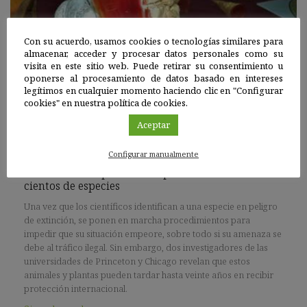
Con su acuerdo, usamos cookies o tecnologías similares para
almacenar, acceder y procesar datos personales como su
visita en este sitio web. Puede retirar su consentimiento u
oponerse al procesamiento de datos basado en intereses
legítimos en cualquier momento haciendo clic en "Configurar
cookies" en nuestra política de cookies.
España
|
Aceptar
16 MAY 2019
Configurar manualmente
Retrasos en las políticas de protección amenazan a
cientos de especies
Una vez que los científicos identifican a una especie en peligro
de extinción, se ponen en marcha procedimientos para
impedir que su situación empeore, sobre todo si su amenaza se
debe al tráfico ilegal. Sin embargo, dos investigadores de las
universidades de Princeton y Chicago revelan que estos
animales y plantas pueden tardar hasta veinte años en recibir
protección internacional.