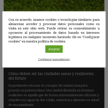
Con su acuerdo, usamos cookies o tecnologías similares para
almacenar, acceder y procesar datos personales como su
visita en este sitio web. Puede retirar su consentimiento u
oponerse al procesamiento de datos basado en intereses
legítimos en cualquier momento haciendo clic en "Configurar
cookies" en nuestra política de cookies.
Aceptar
Objetivos de Desarrollo Sostenible
|
13 ABR 2020
Configurar manualmente
Cómo deben ser las ciudades sanas y resilientes
del futuro
Es pertinente retomar el concepto de ciudad sana para
ponerlo en primera línea. Una ciudad diseñada en términos
resilientes es aquella que de forma extremadamente eficiente y
empática es capaz de dar cobijo, asistencia y alimento en mitad
de una pandemia.