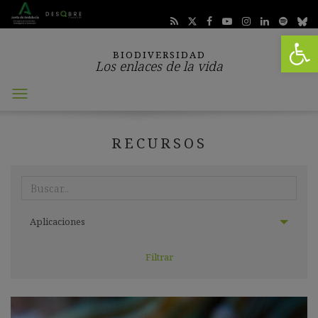
Abrir 
BIODIVERSIDAD
Los enlaces de la vida
Abrir
menú
RECURSOS
Realiza
aquí
tu
Seleccionar
búsqueda:
Aplicaciones
categoría: