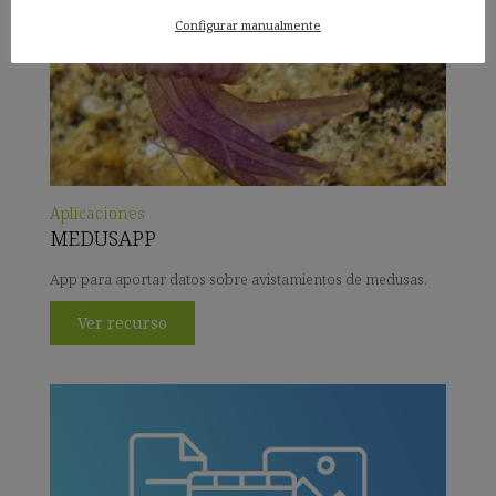
Configurar manualmente
Aplicaciones
MEDUSAPP
App para aportar datos sobre avistamientos de medusas.
Ver recurso