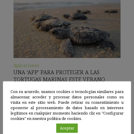
Aplicaciones
UNA ‘APP’ PARA PROTEGER A LAS
TORTUGAS MARINAS ESTE VERANO
Aplicación móvil para saber cómo actuar cuando se detecta
Con su acuerdo, usamos cookies o tecnologías similares para
la presencia de tortugas marinas
almacenar, acceder y procesar datos personales como su
visita en este sitio web. Puede retirar su consentimiento u
oponerse al procesamiento de datos basado en intereses
Ver recurso
legítimos en cualquier momento haciendo clic en "Configurar
cookies" en nuestra política de cookies.
Aceptar