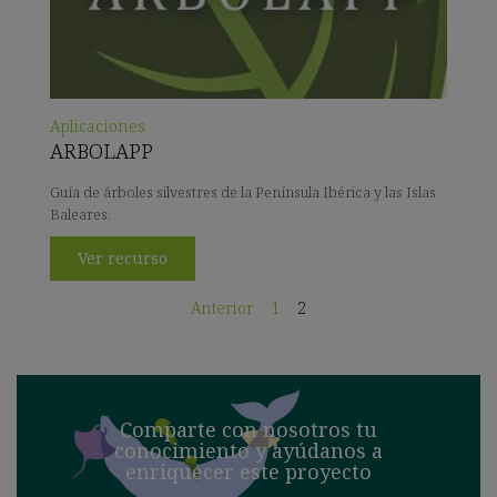
Aplicaciones
ARBOLAPP
Guía de árboles silvestres de la Península Ibérica y las Islas
Baleares.
Ver recurso
Anterior
1
2
Comparte con nosotros tu
conocimiento y ayúdanos a
enriquecer este proyecto