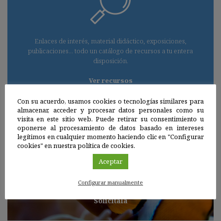
Enlaces de interés, material didáctico, exposiciones,
publicaciones... todo un catálogo de recursos a tu entera
disposición.
Ver recursos
Con su acuerdo, usamos cookies o tecnologías similares para
almacenar, acceder y procesar datos personales como su
visita en este sitio web. Puede retirar su consentimiento u
oponerse al procesamiento de datos basado en intereses
EXPOSICIÓN
legítimos en cualquier momento haciendo clic en "Configurar
LOS ENLACES DE LA VIDA
cookies" en nuestra política de cookies.
Aceptar
Un recorrido por la importancia de la biodiversidad y
las principales causas de su declive.
Configurar manualmente
Solicítala