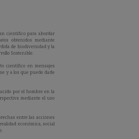
an científico para abordar
datos obtenidos mediante
dida de biodiversidad y la
ollo Sostenible.
nto científico en mensajes
rse y a los que puede darle
ducido por el hombre en la
erspectiva mediante el uso
brechas entre las acciones
a realidad económica, social
e.