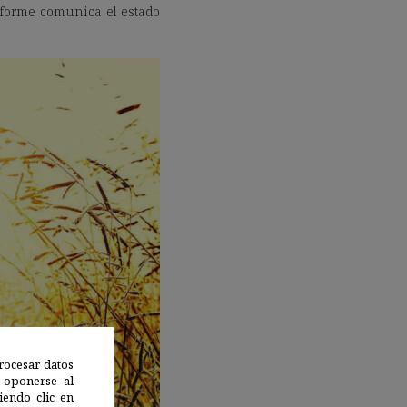
 informe comunica el estado
rocesar datos
 oponerse al
endo clic en