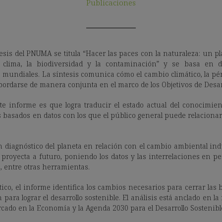
Publicaciones
esis del PNUMA se titula “Hacer las paces con la naturaleza: un pl
l clima, la biodiversidad y la contaminación” y se basa en 
mundiales. La síntesis comunica cómo el cambio climático, la pér
darse de manera conjunta en el marco de los Objetivos de Desarr
te informe es que logra traducir el estado actual del conocimie
es basados ​​en datos con los que el público general puede relaciona
n diagnóstico del planeta en relación con el cambio ambiental in
 proyecta a futuro, poniendo los datos y las interrelaciones en p
s, entre otras herramientas.
ico, el informe identifica los cambios necesarios para cerrar las 
 para lograr el desarrollo sostenible. El análisis está anclado en l
rcado en la Economía y la Agenda 2030 para el Desarrollo Sostenibl