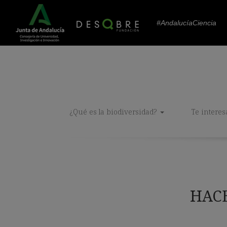
#AndalucíaCiencia
¿Qué es la biodiversidad?
Te interes
HACE