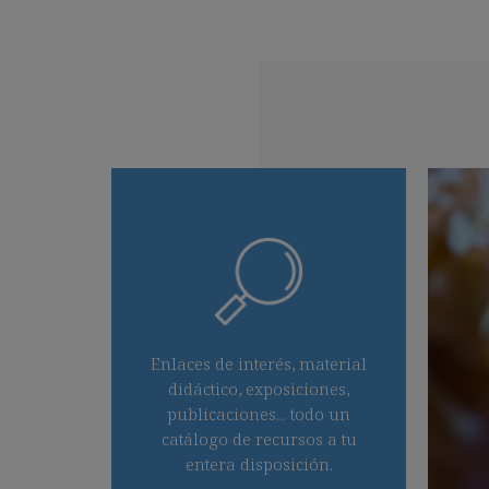
Enlaces de interés, material
didáctico, exposiciones,
publicaciones... todo un
catálogo de recursos a tu
entera disposición.