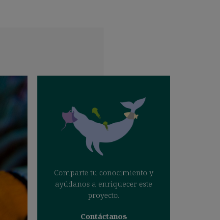
Comparte tu conocimiento y
ayúdanos a enriquecer este
proyecto.
Contáctanos