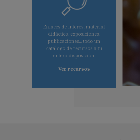
Enlaces de interés, material
didáctico, exposiciones,
publicaciones... todo un
catálogo de recursos a tu
entera disposición.
Ver recursos