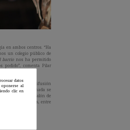
gía en ambos centros. “Ha
mos un colegio público de
l barrio
nos ha permitido
s podido”, comenta Pilar
rocesar datos
esta forma de difusión
 oponerse al
 de junio. La jornada se
endo clic en
l jueves 22, en el Salón de
intos colaboradores, entre