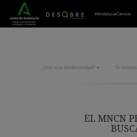
#AndalucíaCiencia
¿Qué es la biodiversidad?
Te interes
EL MNCN P
BUSC