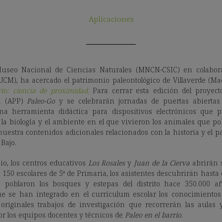
Aplicaciones
Museo Nacional de Ciencias Naturales (MNCN-CSIC) en colabor
UCM),
ha acercado el patrimonio paleontológico de Villaverde (Ma
rio: ciencia de proximidad
.
Para cerrar esta edición del proyect
ta (APP)
Paleo-Go
y se celebrarán jornadas de puertas abiertas
a herramienta didáctica para dispositivos electrónicos que pe
 la biología y el ambiente en el que vivieron los animales que po
uestra contenidos adicionales relacionados con la historia y el pa
 Bajo.
nio, los centros educativos
Los Rosales
y
Juan de la Cierva
abrirán s
 150 escolares de 5º de Primaria, los asistentes descubrirán hasta 
 poblaron los bosques y estepas del distrito hace 350.000 a
ue se han integrado en el currículum escolar los conocimientos 
originales trabajos de investigación que recorrerán las aulas y
r los equipos docentes y técnicos de
Paleo en el barrio
.