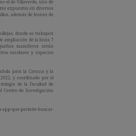
mo el de Villaverde, uno de
ares expuestos en diversos
ballos, además de leones de
.
illejas, donde se trabajará
e ampliación de la línea 7
equeños mamíferos serán
ros escolares y espacios
ñola para la Ciencia y la
2022, y coordinado por el
ología de la Facultad de
l Centro de Investigación
-app-que-permite-buscar-