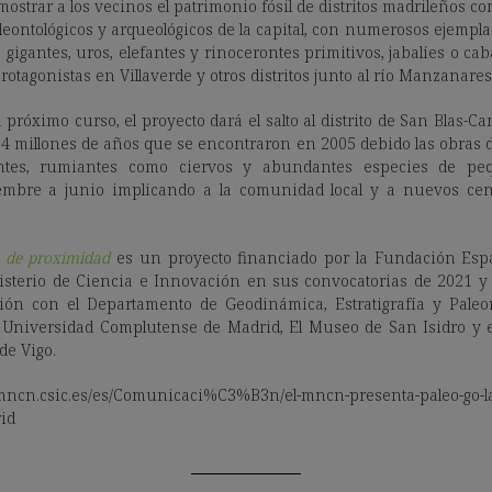
mostrar a los vecinos el patrimonio fósil de distritos madrileños co
aleontológicos y arqueológicos de la capital, con numerosos ejempl
gigantes, uros, elefantes y rinocerontes primitivos, jabalíes o ca
rotagonistas en Villaverde y otros distritos junto al río Manzanares
 próximo curso, el proyecto dará el salto al distrito de San Blas-Can
14 millones de años que se encontraron en 2005 debido las obras d
antes, rumiantes como ciervos y abundantes especies de p
iembre a junio implicando a la comunidad local y a nuevos cent
a de proximidad
es un proyecto financiado por la Fundación Espa
isterio de Ciencia e Innovación en sus convocatorias de 2021 y 
ón con el Departamento de Geodinámica, Estratigrafía y Paleont
a Universidad Complutense de Madrid, El Museo de San Isidro y e
de Vigo.
n.csic.es/es/Comunicaci%C3%B3n/el-mncn-presenta-paleo-go-la
rid