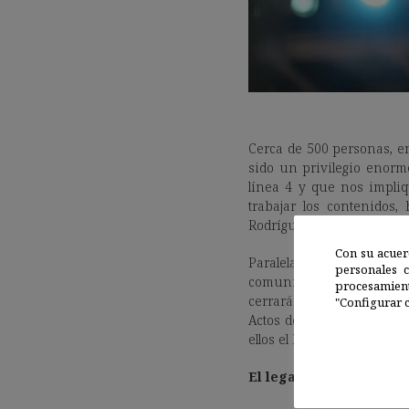
Cerca de 500 personas, e
sido un privilegio enorm
línea 4 y que nos impli
trabajar los contenidos
Rodríguez, tutora de 5ºA d
Con su acuer
Paralelamente, la Asoci
personales 
comunitaria organizando
procesamien
cerrará con un paseo en e
"Configurar c
Actos del MNCN tendrá lug
ellos el Museo de San Isid
El legado paleontológic