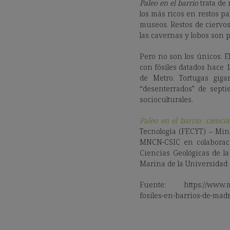
Paleo en el barrio
trata de 
los más ricos en restos p
museos. Restos de ciervos 
las cavernas y lobos son p
Pero no son los únicos. El
con fósiles datados hace 
de Metro. Tortugas gig
“desenterrados” de sept
socioculturales.
Paleo en el barrio: cienci
Tecnología (FECYT) – Min
MNCN-CSIC en colaboraci
Ciencias Geológicas de l
Marina de la Universidad 
Fuente: https://www.mnc
fosiles-en-barrios-de-mad