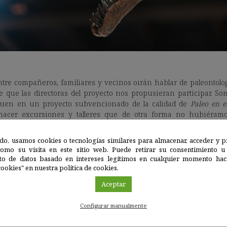
ntre compañeros, familiares y vecinos oirán hablar de paleontolo
e que las directoras del proyecto nos propusieran participar. So
quen en un proyecto subvencionado de la calidad de
Paleo en e
, hacer excursiones y talleres que de otra forma no hubiéramo
el CEIP
Juan de la Cierva
.
do, usamos cookies o tecnologías similares para almacenar, acceder y p
ación Vecinal
La Unidad de Villaverde Este
quiere
sumarse a 
como su visita en este sitio web. Puede retirar su consentimiento u
 una jornada divulgativa para 50 personas en su sede el día 21
to de datos basado en intereses legítimos en cualquier momento haci
l que se utilizará la recién estrenada APP
Paleo-Go
. Finalmente, e
ookies" en nuestra política de cookies.
ar el cierre institucional del primer año del proyecto con los dist
Aceptar
ro y la UCM.
Configurar manualmente
o de Madrid en sus barrios