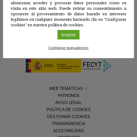
Una web de:
almacenar, acceder y procesar datos personales como su
visita en este sitio web. Puede retirar su consentimiento u
oponerse al procesamiento de datos basado en intereses
legítimos en cualquier momento haciendo clic en "Configurar
cookies" en nuestra política de cookies.
Aceptar
Con la colaboración de la
Fundación Española para la Ciencia y la
Configurar manualmente
Tecnología — Ministerio de Ciencia, Innovación y Universidades
WEB TEMÁTICAS
PATRONOS
AVISO LEGAL
POLÍTICA DE COOKIES
GESTIONAR COOKIES
TRANSPARENCIA
ACCESIBILIDAD