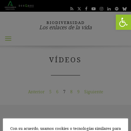
Abrir 
BIODIVERSIDAD
Los enlaces de la vida
Abrir
menú
VÍDEOS
Anterior
5
6
7
8
9
Siguiente
Con su acuerdo, usamos cookies o tecnologías similares para