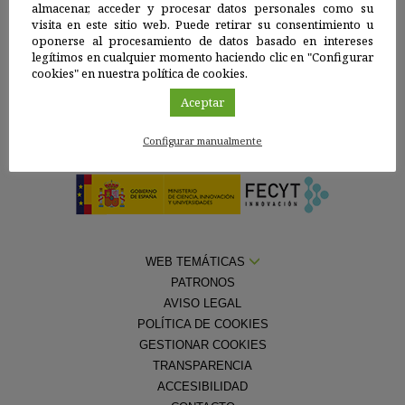
Una web de:
almacenar, acceder y procesar datos personales como su
visita en este sitio web. Puede retirar su consentimiento u
oponerse al procesamiento de datos basado en intereses
legítimos en cualquier momento haciendo clic en "Configurar
cookies" en nuestra política de cookies.
Aceptar
Con la colaboración de la
Fundación Española para la Ciencia y la
Configurar manualmente
Tecnología — Ministerio de Ciencia, Innovación y Universidades
WEB TEMÁTICAS
PATRONOS
AVISO LEGAL
POLÍTICA DE COOKIES
GESTIONAR COOKIES
TRANSPARENCIA
ACCESIBILIDAD