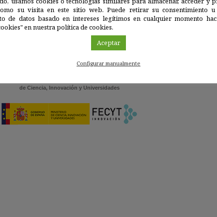
do, usamos cookies o tecnologías similares para almacenar, acceder y p
Anterior
1
2
3
4
Siguiente
como su visita en este sitio web. Puede retirar su consentimiento u
to de datos basado en intereses legítimos en cualquier momento haci
ookies" en nuestra política de cookies.
Aceptar
Configurar manualmente
Con la colaboración de la
Fundación Española
para la Ciencia y la Tecnología — Ministerio
de Ciencia, Innovación y Universidades