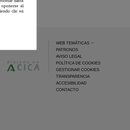
rocesar datos
 oponerse al
endo clic en
WEB TEMÁTICAS
PATRONOS
AVISO LEGAL
POLÍTICA DE COOKIES
GESTIONAR COOKIES
TRANSPARENCIA
ACCESIBILIDAD
CONTACTO