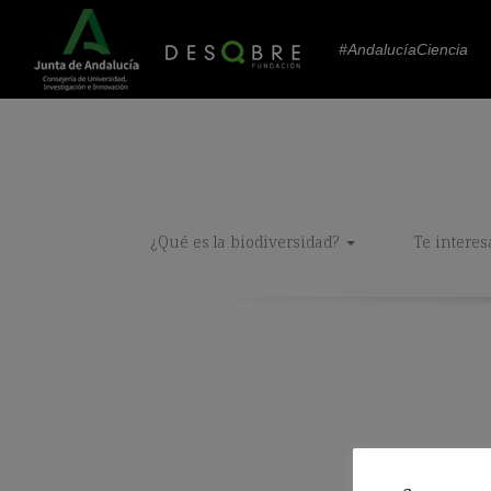
#AndalucíaCiencia
¿Qué es la biodiversidad?
Te interes