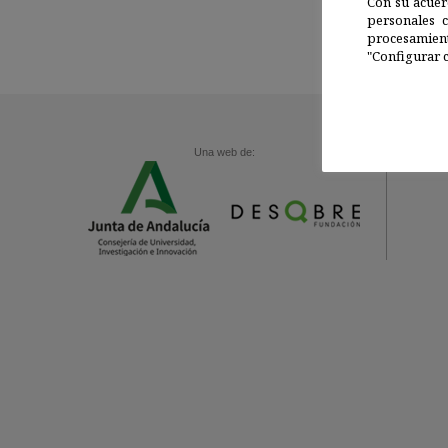
Con su acuer
personales 
procesamien
"Configurar c
Una web de: