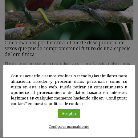
Cinco machos por hembra: el fuerte desequilibrio de
sexos que puede comprometer el futuro de una especie
de loro única
El extraordinario sistema reproductivo del loro Eclectus polychloros,
en el que varios machos proporcionan alimento a una misma hembra
Con su acuerdo, usamos cookies o tecnologías similares para
y a sus crías, podría estar relacionado con una estructura social única
almacenar, acceder y procesar datos personales como su
entre las aves. El equipo científico de la Estación Biológica de Doñana
visita en este sitio web. Puede retirar su consentimiento u
apunta que, además de su excepcional sistema reproductivo, la caza
oponerse al procesamiento de datos basado en intereses
furtiva de hembras por el valor de sus plumas podría estar
legítimos en cualquier momento haciendo clic en "Configurar
intensificando el desequilibrio de sexos observado en la naturaleza.
cookies" en nuestra política de cookies.
Aceptar
Anterior
3
4
5
6
7
Siguiente
Configurar manualmente