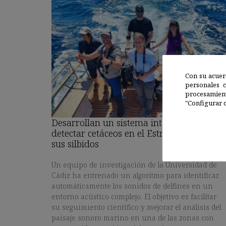
Con su acuer
personales 
procesamien
"Configurar c
Desarrollan un sistema inteligente para
detectar cetáceos en el Estrecho mediante
sus silbidos
Un equipo de investigación de la Universidad de
Cádiz ha entrenado un algoritmo para identificar
automáticamente los sonidos de delfines en un
entorno acústico complejo. El objetivo es facilitar
su seguimiento científico y mejorar el análisis del
paisaje sonoro marino en una de las zonas con