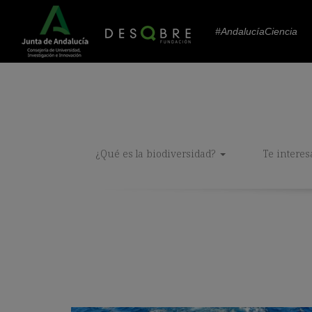
#AndalucíaCiencia
¿Qué es la biodiversidad?
Te interes