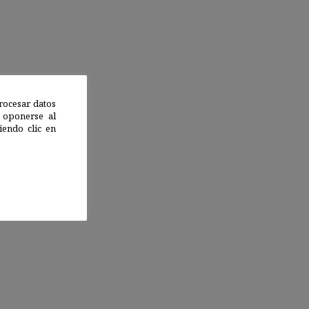
rocesar datos
 oponerse al
endo clic en