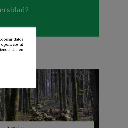
versidad?
rocesar datos
 oponerse al
endo clic en
Proyectos