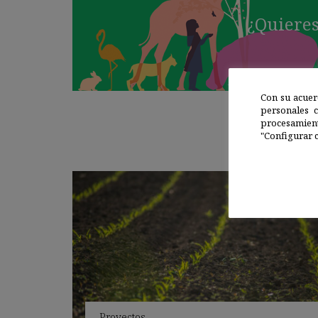
¿Quieres
Con su acuer
personales 
procesamien
"Configurar c
Proyectos