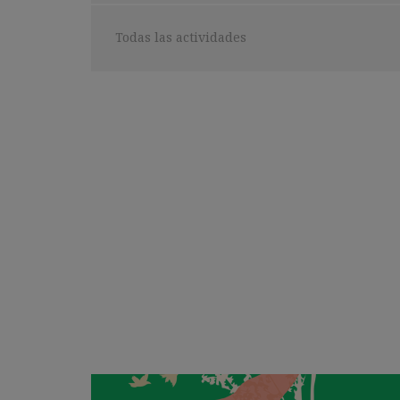
búsqueda:
Seleccionar
Todas las actividades
categoría: